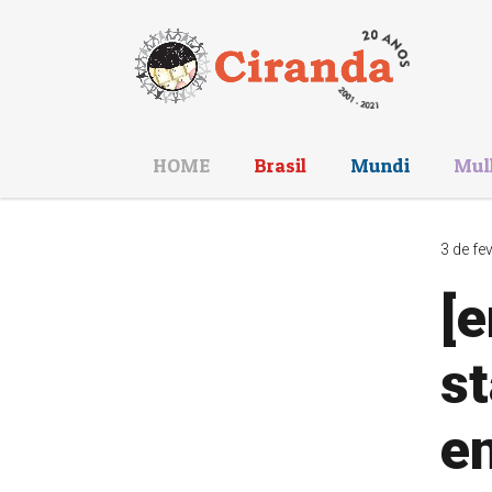
HOME
Brasil
Mundi
Mul
3 de fe
[e
st
e