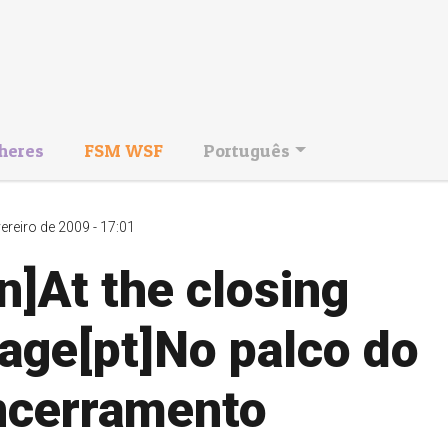
heres
FSM WSF
Português
vereiro de 2009 - 17:01
n]At the closing
age[pt]No palco do
ncerramento