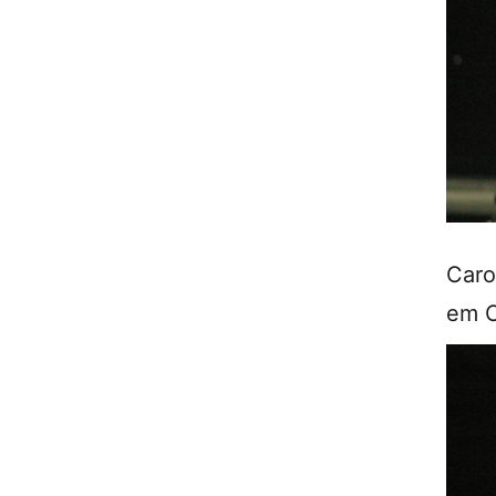
Caro
em 