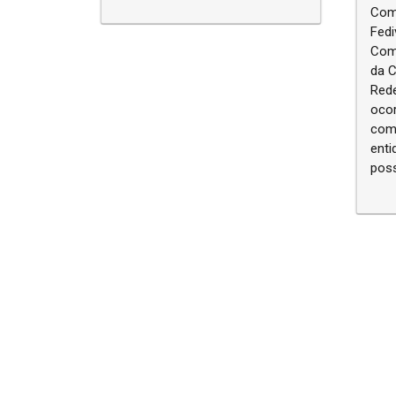
Come
Fedi
Com
da C
Rede
ocor
como
ent
poss
Navegação entre posts