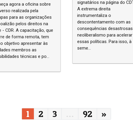
signatários na página do C
ça agora a oficina sobre
A extrema direita
verso realizada pela
instrumentaliza o
pas para as organizações
descontentamento com as
oalizão pelos direitos na
consequências desastrosas
 - CDR. A capacitação, que
neoliberalismo para acelerar
re de forma remota, tem
essas políticas. Para isso, à
 objetivo apresentar às
seme...
idades membros as
ibilidades técnicas e po...
1
2
3
…
92
»