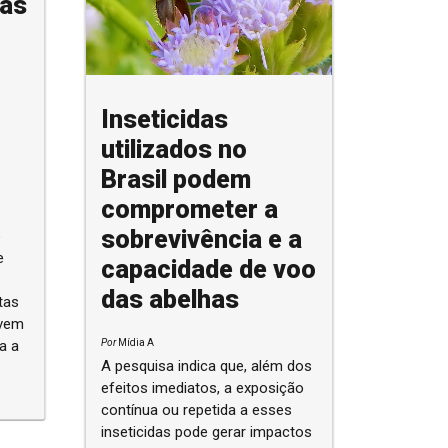
nas
Inseticidas
utilizados no
Brasil podem
comprometer a
sobrevivência e a
o
e
capacidade de voo
das abelhas
ivem
Por
Mídia A
a a
A pesquisa indica que, além dos
efeitos imediatos, a exposição
contínua ou repetida a esses
inseticidas pode gerar impactos