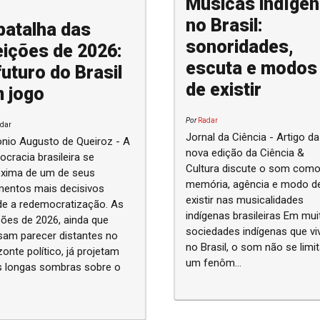
Músicas indíge
no Brasil:
batalha das
sonoridades,
eições de 2026:
escuta e modos
futuro do Brasil
de existir
 jogo
Por
Radar
dar
Jornal da Ciência - Artigo da
nio Augusto de Queiroz - A
nova edição da Ciência &
cracia brasileira se
Cultura discute o som com
oxima de um de seus
memória, agência e modo d
entos mais decisivos
existir nas musicalidades
de a redemocratização. As
indígenas brasileiras Em muitas
ções de 2026, ainda que
sociedades indígenas que v
am parecer distantes no
no Brasil, o som não se limit
zonte político, já projetam
um fenôm...
s longas sombras sobre o