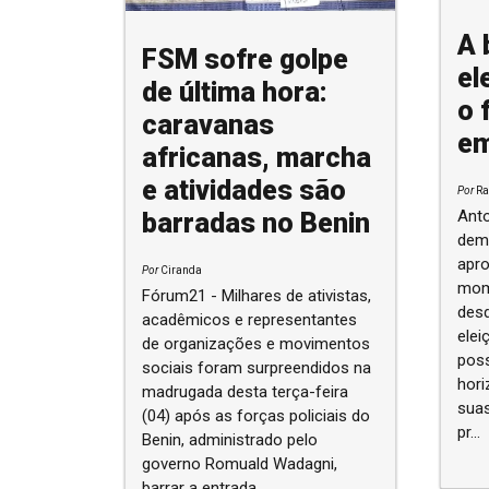
A 
FSM sofre golpe
el
de última hora:
o 
caravanas
em
africanas, marcha
e atividades são
Por
Ra
Anto
barradas no Benin
demo
apr
Por
Ciranda
mom
Fórum21 - Milhares de ativistas,
des
acadêmicos e representantes
elei
de organizações e movimentos
poss
sociais foram surpreendidos na
hori
madrugada desta terça-feira
sua
(04) após as forças policiais do
pr...
Benin, administrado pelo
governo Romuald Wadagni,
barrar a entrada ...