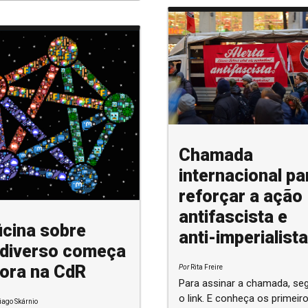
Chamada
internacional pa
reforçar a ação
antifascista e
icina sobre
anti-imperialista
diverso começa
ora na CdR
Por
Rita Freire
Para assinar a chamada, se
o link. E conheça os primeiros
iago Skárnio