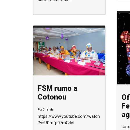
FSM rumo a
Cotonou
Of
Fe
Por
Ciranda
ag
https://www.youtube.com/watch
?v=RDmfp07mGrM
Por
Th