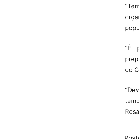
“Tem
orga
popu
“É 
prep
do C
“Dev
temo
Rosa
Post