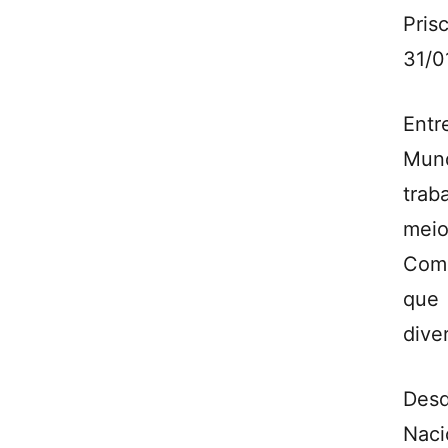
Pris
31/0
Entr
Mun
trab
mei
Comi
que 
dive
Desd
Naci