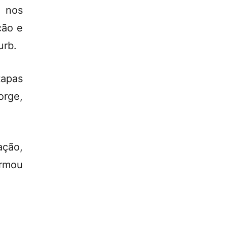
a nos
ção e
urb.
apas
orge,
ação,
irmou