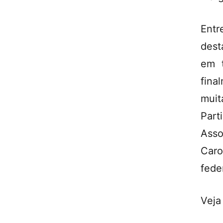
Entr
dest
em t
fina
muit
Part
Asso
Caro
fede
Veja