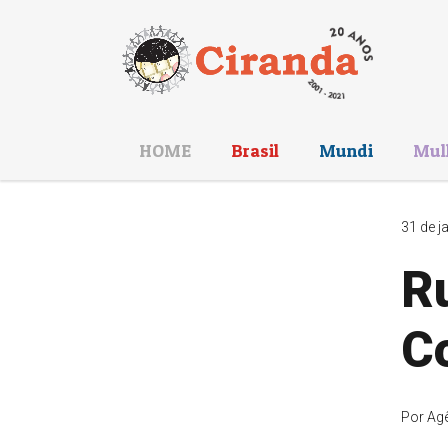
HOME
Brasil
Mundi
Mul
31 de j
R
C
Por
Agê