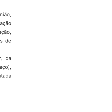
nião,
zação
ação,
is de
r, da
aço),
utada