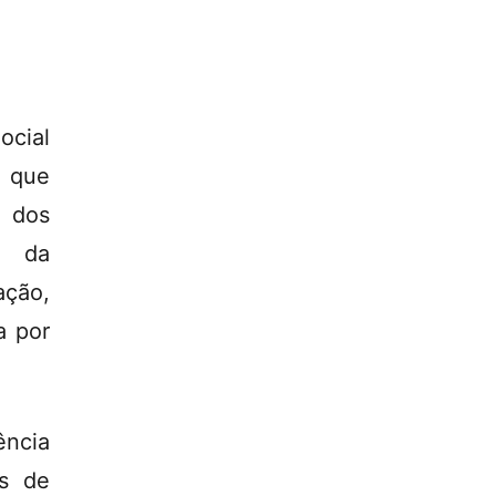
ocial
 que
o dos
a da
ação,
a por
ência
os de