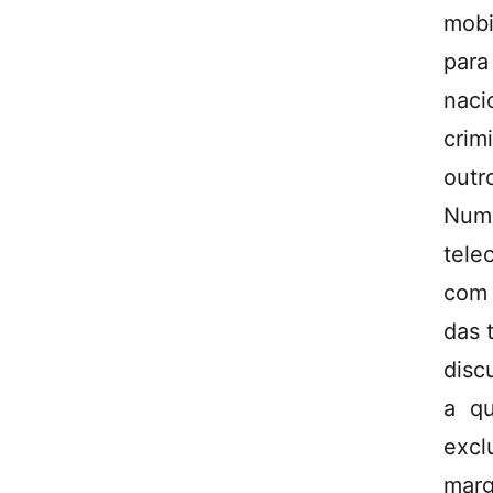
mobi
para
naci
crim
outr
Num
tele
com 
das 
disc
a qu
exc
marg