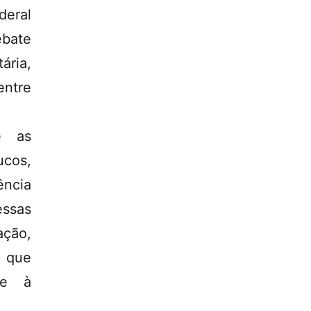
deral
ebate
ária,
entre
e as
ucos,
ência
essas
ação,
s que
de à