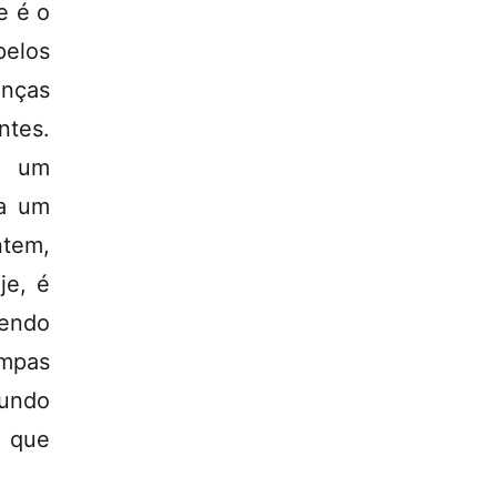
e é o
pelos
anças
ntes.
, um
ra um
ntem,
je, é
sendo
mpas
mundo
 que