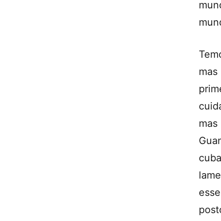
mund
mun
Temo
mas 
prim
cuid
mas 
Gua
cuba
lame
esse
pos