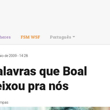
heres
FSM WSF
Português
io de 2009 - 14:28
alavras que Boal
ixou pra nós
mpas