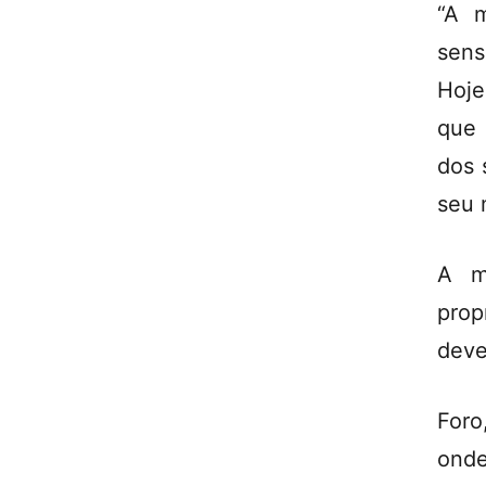
“A m
sens
Hoje
que 
dos 
seu 
A m
prop
deve
Foro
onde