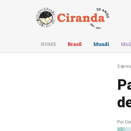
HOME
Brasil
Mundi
Mul
3 de ma
P
de
Por
Co