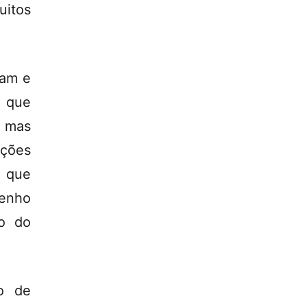
uitos
nam e
, que
, mas
ações
, que
Tenho
ro do
ão de