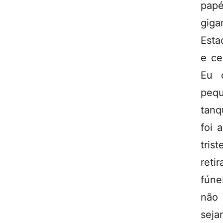
papé
giga
Esta
e ce
Eu 
pequ
tanq
foi 
tris
ret
fúne
não
seja