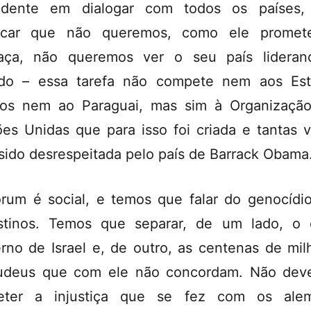
sidente em dialogar com todos os países,
licar que não queremos, como ele promet
aça, não queremos ver o seu país lideran
do – essa tarefa não compete nem aos Est
os nem ao Paraguai, mas sim à Organizaçã
es Unidas que para isso foi criada e tantas 
sido desrespeitada pelo país de Barrack Obama
rum é social, e temos que falar do genocídi
stinos. Temos que separar, de um lado, o 
rno de Israel e, de outro, as centenas de mil
udeus que com ele não concordam. Não de
eter a injustiça que se fez com os alem