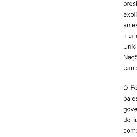
pre
exp
ame
mun
Unid
Naçõ
tem 
O Fó
pale
gove
de j
com