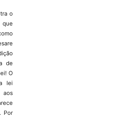
tra o
, que
 como
esare
dição
a de
ei! O
a lei
o aos
arece
. Por