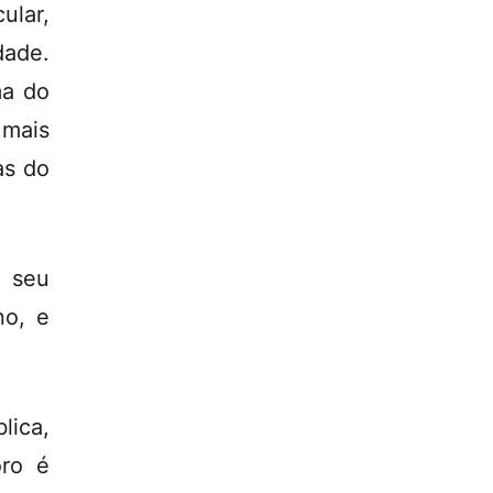
ular,
dade.
ma do
 mais
as do
 seu
no, e
lica,
oro é