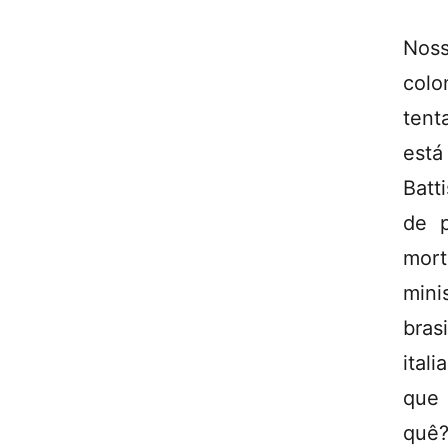
Noss
colo
tent
está
Batt
de 
mort
mini
bras
ital
que 
quê