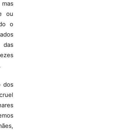
 mas
e ou
do o
ados
o das
vezes
.
o dos
cruel
hares
vemos
ães,