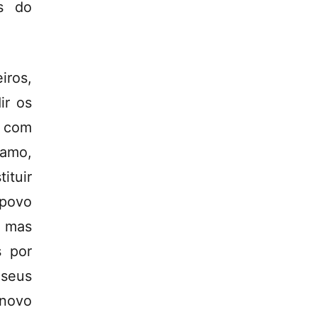
os do
iros,
ir os
s com
namo,
ituir
povo
, mas
s por
 seus
novo