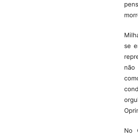
pens
morr
Milh
se e
repr
não 
como
cond
orgu
Opri
No O