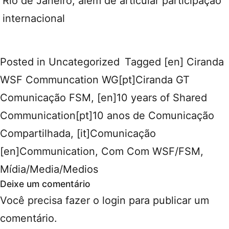
Rio de Janeiro, além de articular participação
internacional
Posted in
Uncategorized
Tagged
[en] Ciranda
WSF Communcation WG[pt]Ciranda GT
Comunicação FSM
,
[en]10 years of Shared
Communication[pt]10 anos de Comunicação
Compartilhada
,
[it]Comunicação
[en]Communication
,
Com Com WSF/FSM
,
Mídia/Media/Medios
Deixe um comentário
Você precisa fazer o
login
para publicar um
comentário.