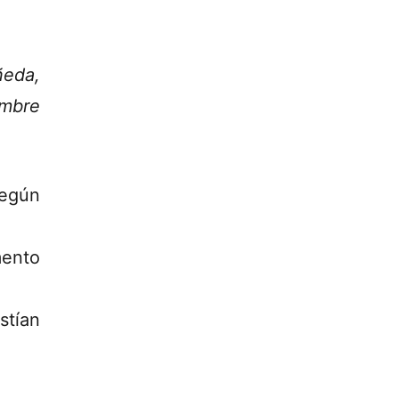
ñeda,
embre
según
mento
stían