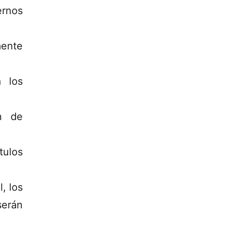
ernos
mente
a los
n de
tulos
, los
serán