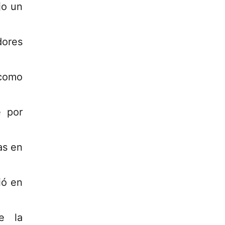
jo un
ores
 como
e por
as en
ió en
e la