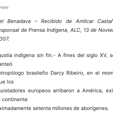
mpas
el Benadava – Recibido de Amílcar Casta
esponsal de Prensa Indígena, ALC, 13 de Novi
007.
ustia indígena sin fin.- A fines del siglo XV, 
lanteó
ntropólogo brasileño Darcy Ribeiro, en el mo
ue los
uistadores europeos arribaron a América, exi
l continente
ximadamente setenta millones de aborígenes.