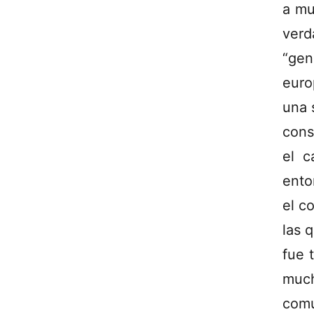
a mu
verd
“ge
euro
una 
cons
el c
ento
el c
las 
fue 
muc
com