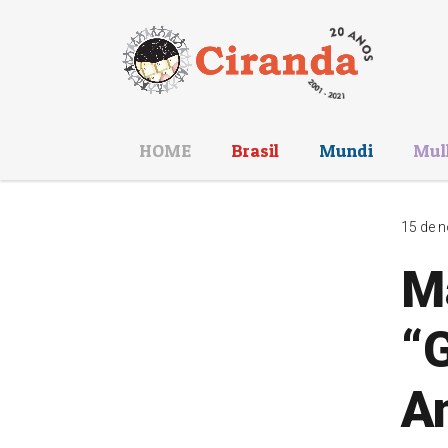
HOME
Brasil
Mundi
Mul
15 de n
M
“G
A