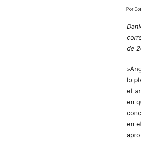
Por
Co
Dani
corr
de 2
»Ang
lo p
el a
en q
conq
en e
apro