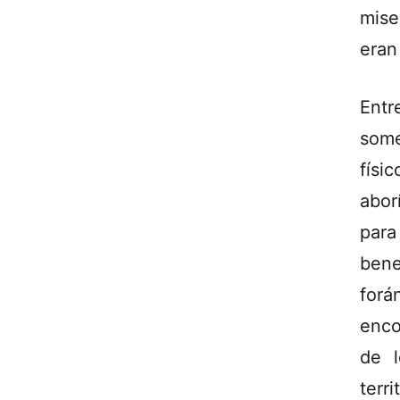
mise
eran
Ent
some
físi
abor
para
bene
forá
enco
de l
terri