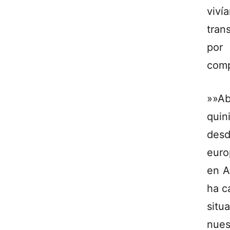
viví
trans
por
comp
»»Ab
quin
des
euro
en A
ha c
situ
nues