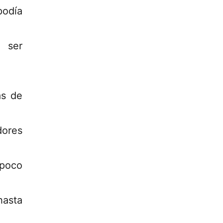
podía
 ser
ás de
ores
 poco
hasta