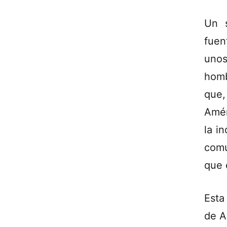
Un 
fuen
unos
homb
que,
Amér
la i
comu
que 
Esta
de A