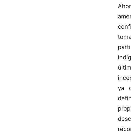
Ahor
amer
conf
toma
part
indí
últ
ince
ya q
defi
prop
desc
reco