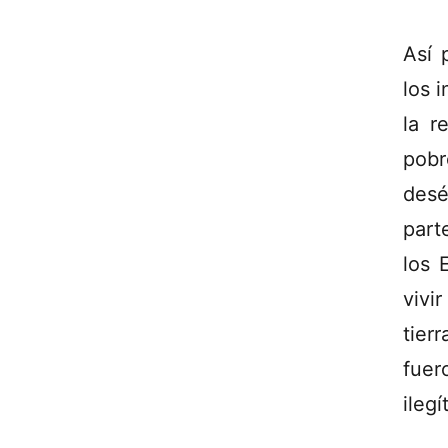
Así 
los 
la r
pobr
desé
part
los 
vivir
tier
fuer
ileg