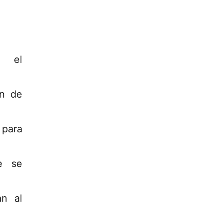
e el
ón de
 para
ue se
an al