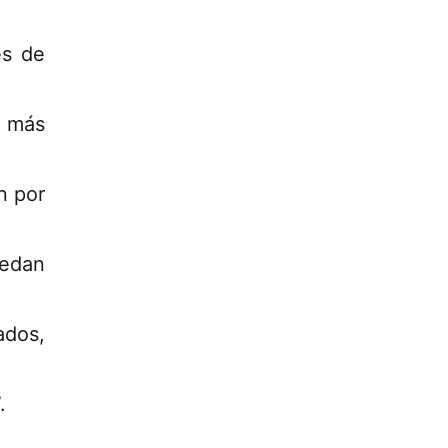
es de
s más
n por
uedan
ados,
.