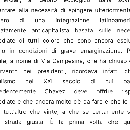
erciali, al debito ecologico, dalla sovr
entare alla necessità di spingere ulteriorment
tiero di una integrazione latinoameri
atamente anticapitalista basata sulle nece
diate di tutti coloro che sono ancora escl
no in condizioni di grave emarginazione. 
ile, a nome di Via Campesina, che ha chiuso
tervento dei presidenti, ricordava infatti c
ialismo del XXI secolo di cui par
cedentemente Chavez deve offrire risp
diate e che ancora molto c’è da fare e che le 
 tutt’altro che vinte, anche se certamente 
a strada giusta. È la prima volta che qu