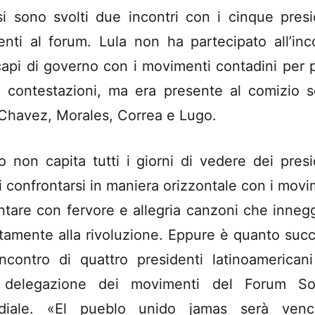
 si sono svolti due incontri con i cinque presi
enti al forum. Lula non ha partecipato all’inc
capi di governo con i movimenti contadini per 
e contestazioni, ma era presente al comizio s
Chavez, Morales, Correa e Lugo.
o non capita tutti i giorni di vedere dei presi
ti confrontarsi in maniera orizzontale con i movi
ntare con fervore e allegria canzoni che inneg
tamente alla rivoluzione. Eppure è quanto suc
’incontro di quattro presidenti latinoamerican
 delegazione dei movimenti del Forum Soc
diale. «El pueblo unido jamas serà venci