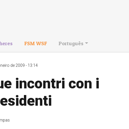
heres
FSM WSF
Português
aneiro de 2009 - 13:14
e incontri con i
esidenti
mpas