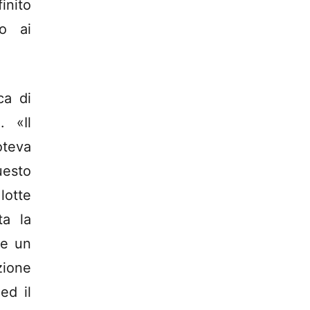
inito
io ai
ca di
. «Il
teva
uesto
lotte
ta la
re un
zione
ed il