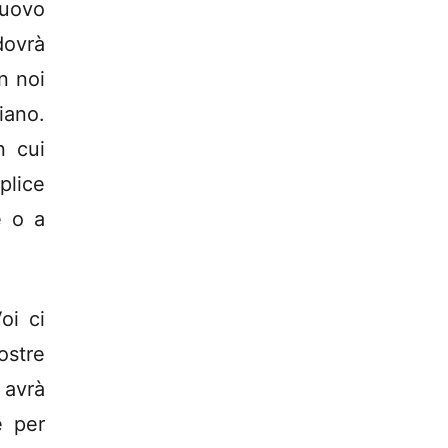
nuovo
dovrà
n noi
iano.
n cui
plice
e o a
oi ci
ostre
 avrà
e per