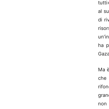
tutt
al s
di r
ris
un’i
ha p
Gaza
Ma è
che 
rifo
gran
non 