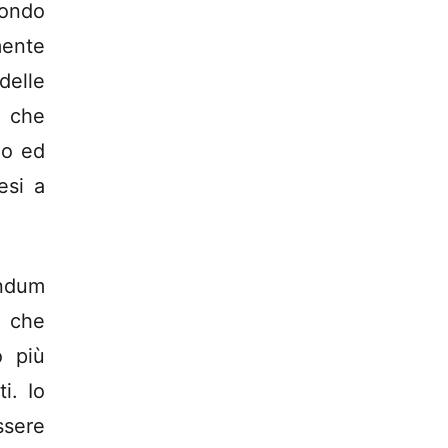
fondo
mente
delle
 che
uo ed
esi a
endum
a che
o più
i. Io
ssere