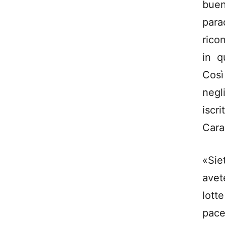
buen
para
rico
in q
Così
negl
iscr
Cara
«Sie
avet
lott
pace