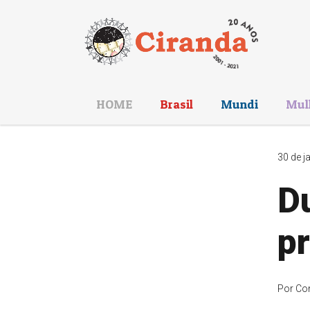
HOME
Brasil
Mundi
Mul
30 de j
Du
pr
Por
Co