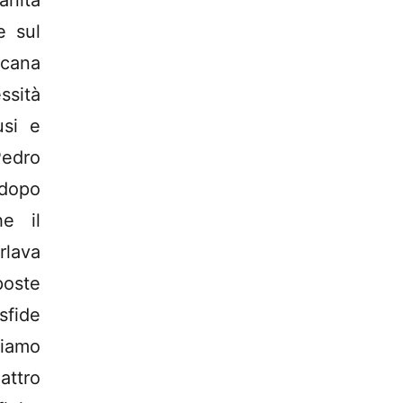
anità
e sul
cana
ssità
usi e
Pedro
 dopo
he il
lava
oste
sfide
siamo
attro