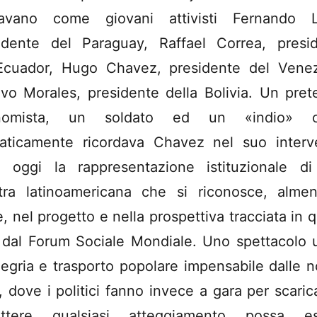
tavano come giovani attivisti Fernando L
idente del Paraguay, Raffael Correa, presi
’Ecuador, Hugo Chavez, presidente del Vene
vo Morales, presidente della Bolivia. Un pret
nomista, un soldato ed un «indio» 
aticamente ricordava Chavez nel suo interv
 oggi la rappresentazione istituzionale d
stra latinoamericana che si riconosce, alme
e, nel progetto e nella prospettiva tracciata in q
 dal Forum Sociale Mondiale. Uno spettacolo 
llegria e trasporto popolare impensabile dalle n
i, dove i politici fanno invece a gara per scaric
ettere qualsiasi atteggiamento possa es