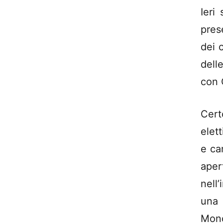
Ieri
pres
dei 
dell
con 
Cert
elet
e ca
aper
nell
una
Mon