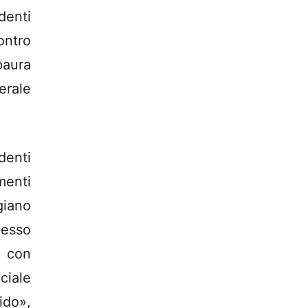
denti
ontro
paura
erale
denti
menti
giano
cesso
i con
iale
do»,