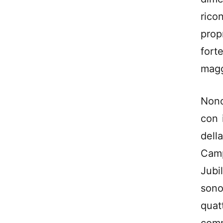
rico
prop
for
magg
Nono
con 
dell
Camp
Jubi
sono
quatt