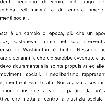
identi decidono di venire nel luogo def
semblea dell’Umanità e di rendere omagg
menti sociali.
sta è un cambio di epoca, più che un epo
io», sosteneva Correa nel suo intervento
senso di Washington è finito. Nessuno po
are dieci anni fa che ciò sarebbe avvenuto e q
i devo sicuramente alla spinta propulsiva ed alle 
movimenti sociali. Il neoliberismo rappresen
e, mentre il Fsm la vita. Noi vogliamo costrui
o mondo insieme a voi, a partire da un’a
ettiva che metta al centro la giustizia sociale 