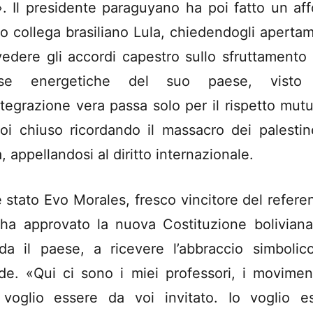
i». Il presidente paraguyano ha poi fatto un af
uo collega brasiliano Lula, chiedendogli aperta
ivedere gli accordi capestro sullo sfruttamento 
orse energetiche del suo paese, visto
ntegrazione vera passa solo per il rispetto mut
oi chiuso ricordando il massacro dei palestin
, appellandosi al diritto internazionale.
 stato Evo Morales, fresco vincitore del refer
ha approvato la nuova Costituzione bolivian
nda il paese, a ricevere l’abbraccio simbolic
de. «Qui ci sono i miei professori, i moviment
voglio essere da voi invitato. Io voglio e