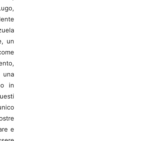
ugo,
dente
zuela
e, un
come
ento,
i una
no in
uesti
unico
ostre
are e
sere