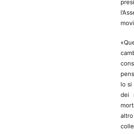
pres
l’As
movi
«Que
camb
con
pens
lo s
dei 
mort
altr
coll