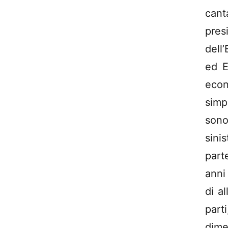
can
pres
dell
ed E
eco
simp
sono
sini
part
anni
di a
part
dim