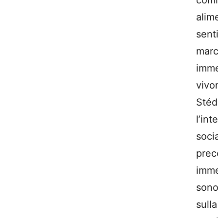
comm
alim
sen
marc
imme
vivo
Stéd
l’in
soc
pre
imme
sono
sull