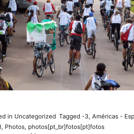
ed in
Uncategorized
Tagged
-3
,
Américas - Esp
l
,
Photos
,
photos[pt_br]fotos[pt]fotos