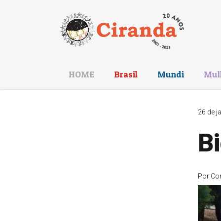
HOME
Brasil
Mundi
Mul
26 de j
Bi
Por
Co