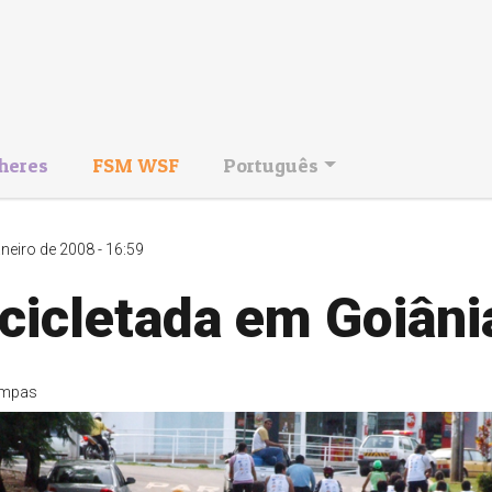
heres
FSM WSF
Português
aneiro de 2008 - 16:59
cicletada em Goiâni
mpas