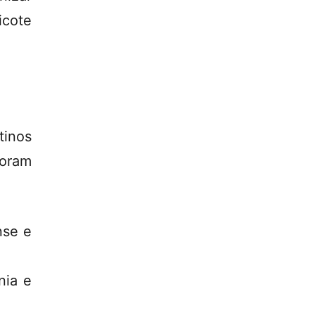
icote
tinos
foram
nse e
nia e