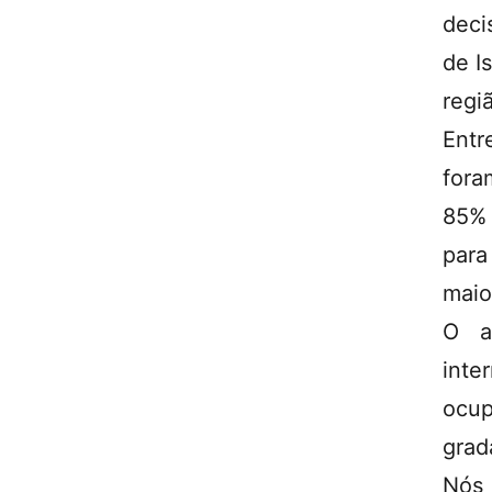
deci
de Is
regi
Entr
fora
85% 
para
maio
O a
int
ocup
grad
Nós 