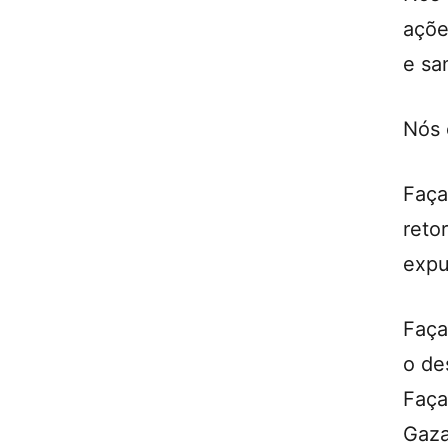
açõe
e sa
Nós 
Faça
reto
expu
Faça
o de
Faça
Gaza