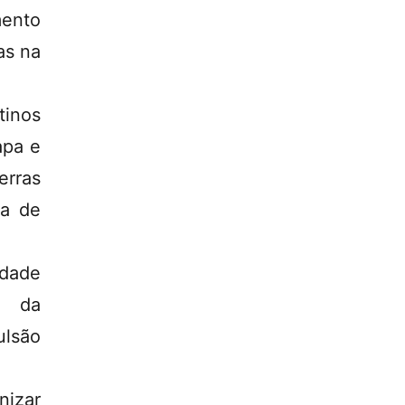
mento
tas na
tinos
apa e
erras
ta de
dade
e da
ulsão
nizar