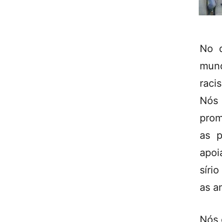
No d
mund
raci
Nós
prom
as p
apoi
síri
as a
Nós 