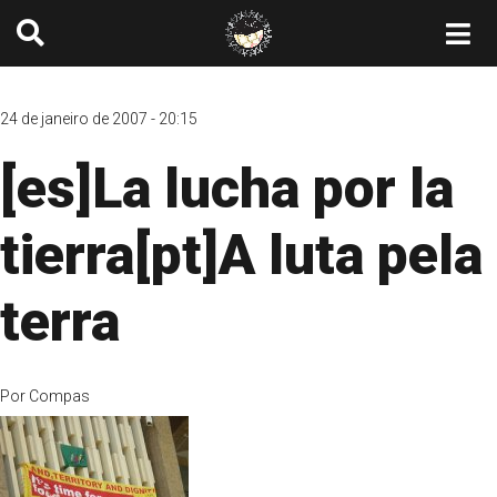
24 de janeiro de 2007 - 20:15
[es]La lucha por la
tierra[pt]A luta pela
terra
Por
Compas