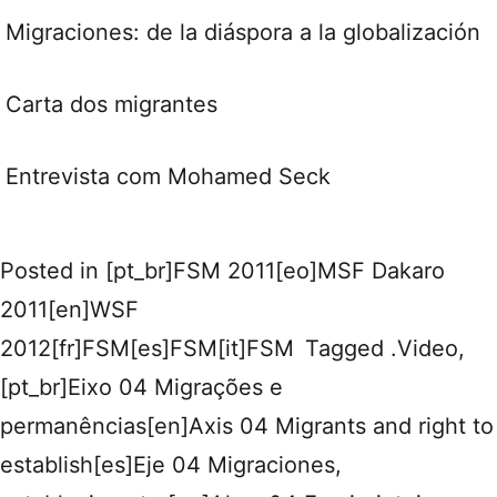
Migraciones: de la diáspora a la globalización
Carta dos migrantes
Entrevista com Mohamed Seck
Posted in
[pt_br]FSM 2011[eo]MSF Dakaro
2011[en]WSF
2012[fr]FSM[es]FSM[it]FSM
Tagged
.Video
,
[pt_br]Eixo 04 Migrações e
permanências[en]Axis 04 Migrants and right to
establish[es]Eje 04 Migraciones,