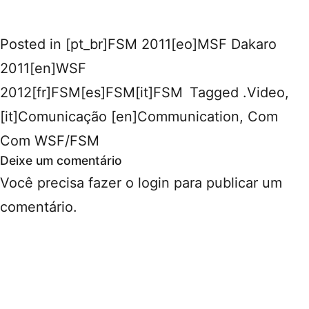
Posted in
[pt_br]FSM 2011[eo]MSF Dakaro
2011[en]WSF
2012[fr]FSM[es]FSM[it]FSM
Tagged
.Video
,
[it]Comunicação [en]Communication
,
Com
Com WSF/FSM
Deixe um comentário
Você precisa fazer o
login
para publicar um
comentário.