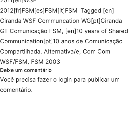
2011[en]WSF
2012[fr]FSM[es]FSM[it]FSM
Tagged
[en]
Ciranda WSF Communcation WG[pt]Ciranda
GT Comunicação FSM
,
[en]10 years of Shared
Communication[pt]10 anos de Comunicação
Compartilhada
,
Alternativa/e
,
Com Com
WSF/FSM
,
FSM 2003
Deixe um comentário
Você precisa fazer o
login
para publicar um
comentário.