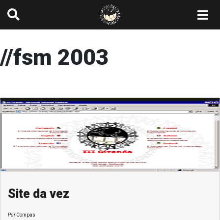
//fsm 2003
Site da vez
Por
Compas