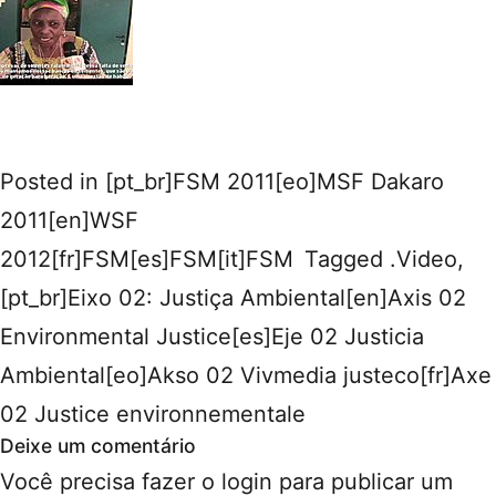
Posted in
[pt_br]FSM 2011[eo]MSF Dakaro
2011[en]WSF
2012[fr]FSM[es]FSM[it]FSM
Tagged
.Video
,
[pt_br]Eixo 02: Justiça Ambiental[en]Axis 02
Environmental Justice[es]Eje 02 Justicia
Ambiental[eo]Akso 02 Vivmedia justeco[fr]Axe
02 Justice environnementale
Deixe um comentário
Você precisa fazer o
login
para publicar um