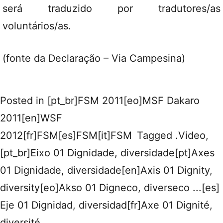
será traduzido por tradutores/as
voluntários/as.
(fonte da Declaração – Via Campesina)
Posted in
[pt_br]FSM 2011[eo]MSF Dakaro
2011[en]WSF
2012[fr]FSM[es]FSM[it]FSM
Tagged
.Video
,
[pt_br]Eixo 01 Dignidade, diversidade[pt]Axes
01 Dignidade, diversidade[en]Axis 01 Dignity,
diversity[eo]Akso 01 Digneco, diverseco ...[es]
Eje 01 Dignidad, diversidad[fr]Axe 01 Dignité,
diversité ...