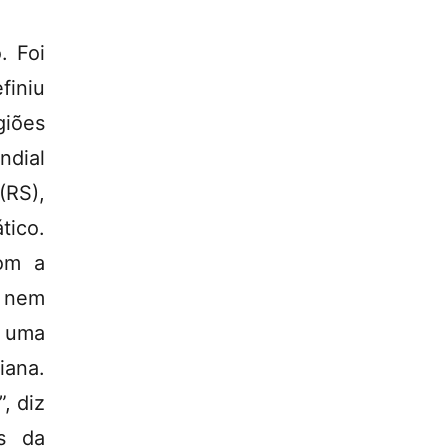
. Foi
finiu
giões
ndial
(RS),
ico.
om a
, nem
: uma
iana.
, diz
s da