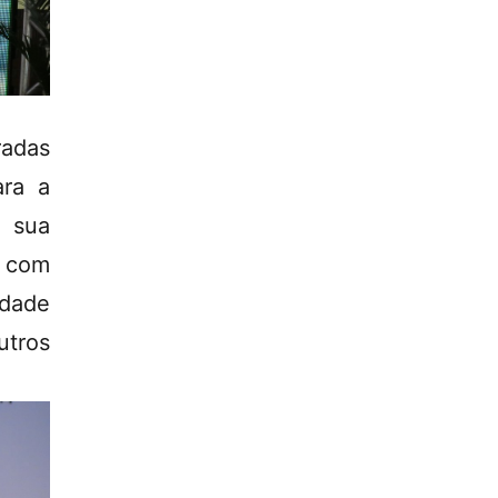
radas
ra a
 sua
, com
idade
utros