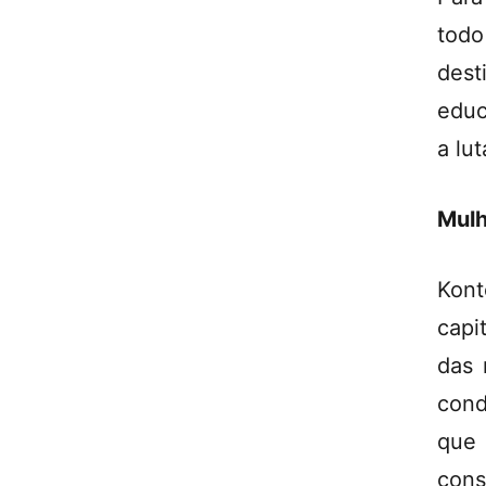
todo
dest
educ
a lu
Mulh
Kont
capi
das 
cond
que
cons