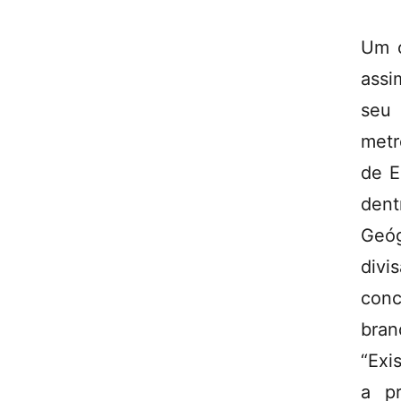
Um o
assi
seu 
metr
de E
den
Geó
divi
conc
bran
“Exi
a p