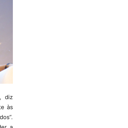
, diz
te às
dos”.
der a