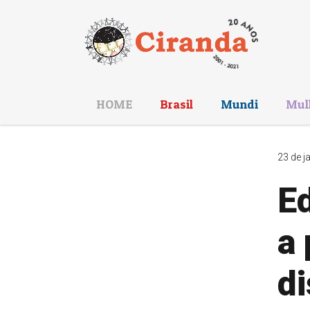
HOME
Brasil
Mundi
Mul
23 de j
E
a 
d