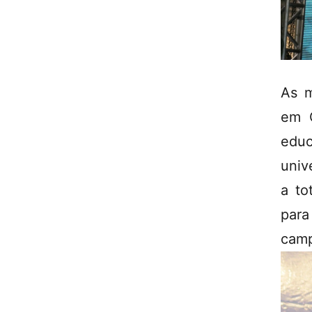
As m
em 
edu
univ
a to
para
cam