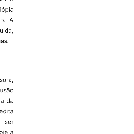
iópia
so. A
uída,
ias.
sora,
lusão
ia da
edita
 ser
oje a