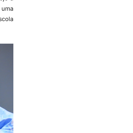
á uma
scola