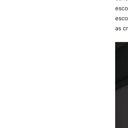
esco
esco
as c