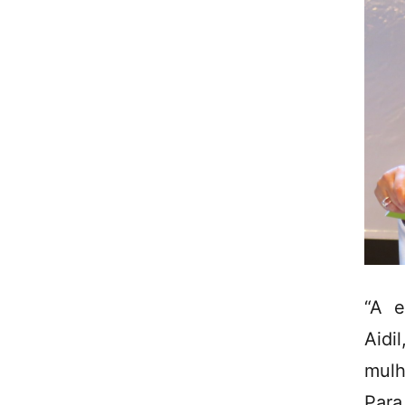
“A e
Aidi
mulh
Para