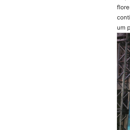
flo
cont
um p