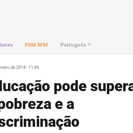
heres
FSM WSF
Português
aneiro de 2014 - 11:49
ducação pode super
pobreza e a
iscriminação