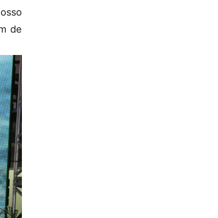
osso
em de