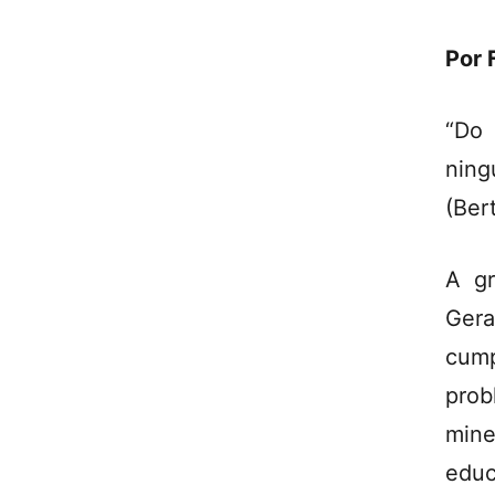
Por 
“Do 
ning
(Ber
A gr
Gera
cump
prob
mine
educ