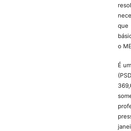
res
nece
que 
bási
o ME
É um
(PSD
369,
som
prof
pres
jane