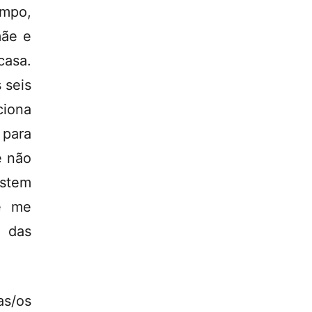
empo,
mãe e
casa.
 seis
ciona
 para
e não
istem
 e me
e das
s/os