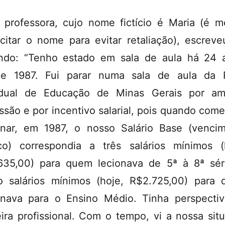
professora, cujo nome fictício é Maria (é m
citar o nome para evitar retaliação), escrev
ndo: “Tenho estado em sala de aula há 24 
de 1987. Fui parar numa sala de aula da 
adual de Educação de Minas Gerais por am
issão e por incentivo salarial, pois quando come
onar, em 1987, o nosso Salário Base (venci
co) correspondia a três salários mínimos (
635,00) para quem lecionava de 5ª à 8ª sér
o salários mínimos (hoje, R$2.725,00) para
onava para o Ensino Médio. Tinha perspecti
eira profissional. Com o tempo, vi a nossa sit