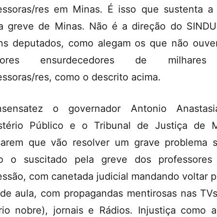
essoras/res em Minas. É isso que sustenta a
a greve de Minas. Não é a direção do SIND
ns deputados, como alegam os que não ouv
mores ensurdecedores de milhare
essoras/res, como o descrito acima.
nsensatez o governador Antonio Anastasi
stério Público e o Tribunal de Justiça de 
arem que vão resolver um grave problema s
o o suscitado pela greve dos professores
essão, com canetada judicial mandando voltar p
 de aula, com propagandas mentirosas nas TV
rio nobre), jornais e Rádios. Injustiça como 