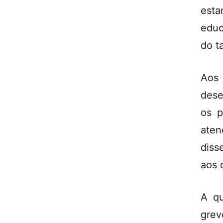
esta
educ
do t
Aos
dese
os p
aten
diss
aos 
A qu
grev