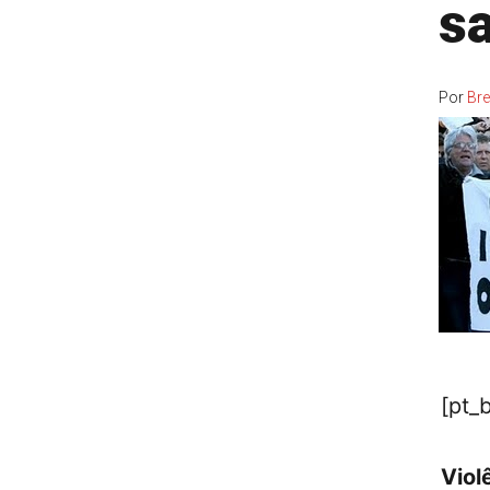
sa
Por
Br
[pt_b
Viol