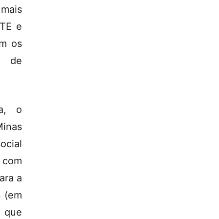
 mais
UTE e
em os
s de
a, o
Minas
ocial
 com
ara a
s (em
a que