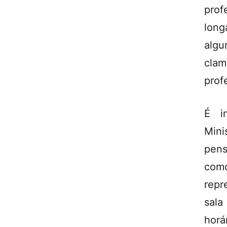
prof
long
algu
cla
prof
É i
Mini
pens
com
repr
sala
horá