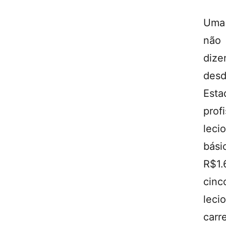
Uma 
não 
dize
des
Est
prof
leci
bási
R$1.
cinc
leci
carr