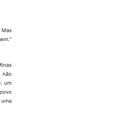
. Mas
mem.”
Minas
e não
a: um
 povo
, uma