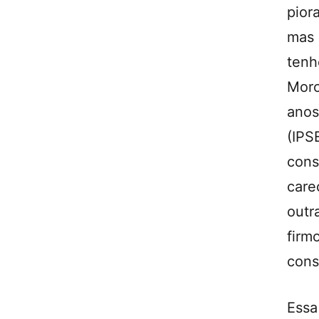
pior
mas 
tenh
Moro
anos
(IPS
cons
care
outr
firm
cons
Ess