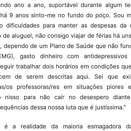
ando ano a ano, suportável durante algum t
há 9 anos sinto-me no fundo do poço. Sou 
o dificuldades para manter as despesas da 
 de aluguel, não consigo viajar de férias há uns
, dependo de um Plano de Saúde que não fun
EMG), gasto dinheiro com antidepressivos
eguir trabalhar dois horários em condições qu
cem de serem descritas aqui. Sei que ex
as/os professoras/res em situações piores
o nisso para não cair no desespero diant
equências dessa nossa luta que é justíssima.”
a é a realidade da maioria esmagadora da