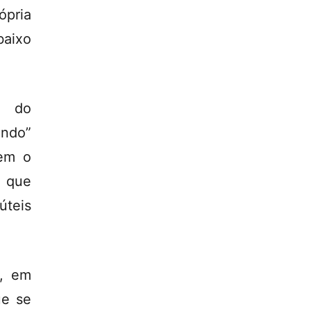
ópria
baixo
o do
ando”
sem o
o que
úteis
s, em
ue se