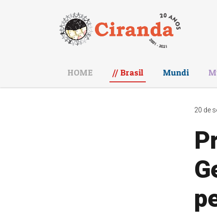
HOME
Brasil
Mundi
M
20 de s
P
Ge
pe