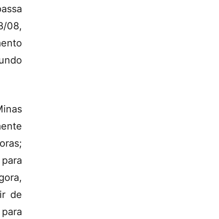
assa
8/08,
mento
gundo
Minas
mente
oras;
para
gora,
ir de
 para