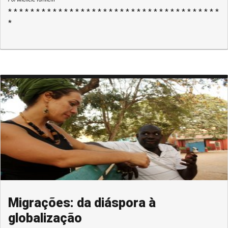
* * * * * * * * * * * * * * * * * * * * * * * * * * * * * * * * * * * * * *
*
Migrações: da diáspora à
globalização