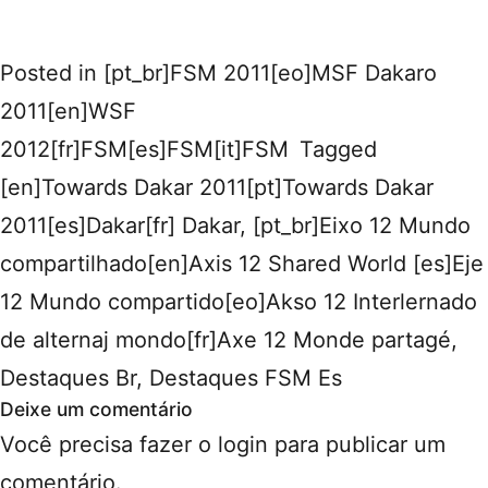
Posted in
[pt_br]FSM 2011[eo]MSF Dakaro
2011[en]WSF
2012[fr]FSM[es]FSM[it]FSM
Tagged
[en]Towards Dakar 2011[pt]Towards Dakar
2011[es]Dakar[fr] Dakar
,
[pt_br]Eixo 12 Mundo
compartilhado[en]Axis 12 Shared World [es]Eje
12 Mundo compartido[eo]Akso 12 Interlernado
de alternaj mondo[fr]Axe 12 Monde partagé
,
Destaques Br
,
Destaques FSM Es
Deixe um comentário
Você precisa fazer o
login
para publicar um
comentário.