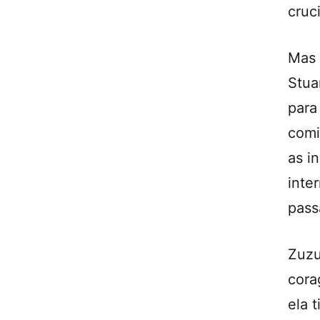
cruc
Mas 
Stua
par
comi
as i
inte
pass
Zuz
cora
ela 