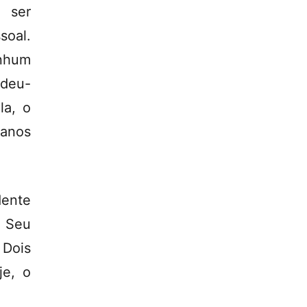
 ser
soal.
nhum
ndeu-
la, o
 anos
dente
. Seu
 Dois
je, o