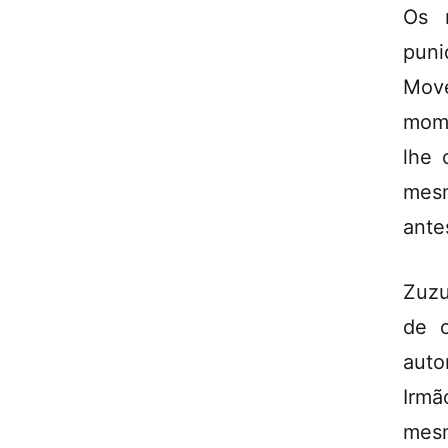
Os 
puni
Mov
mome
lhe 
mesm
ante
Zuzu
de c
auto
Irmã
mesm