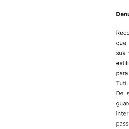
Denu
Reco
que 
sua 
esti
para
Tuti.
De s
guar
inte
pass