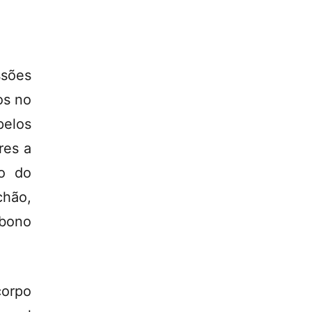
ssões
os no
pelos
res a
o do
chão,
bono
corpo