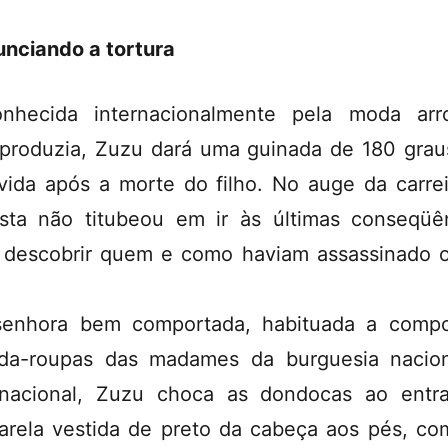
nciando a tortura
nhecida internacionalmente pela moda arr
produzia, Zuzu dará uma guinada de 180 gra
vida após a morte do filho. No auge da carrei
lista não titubeou em ir às últimas conseqüê
 descobrir quem e como haviam assassinado 
enhora bem comportada, habituada a comp
da-roupas das madames da burguesia nacio
rnacional, Zuzu choca as dondocas ao entr
arela vestida de preto da cabeça aos pés, c