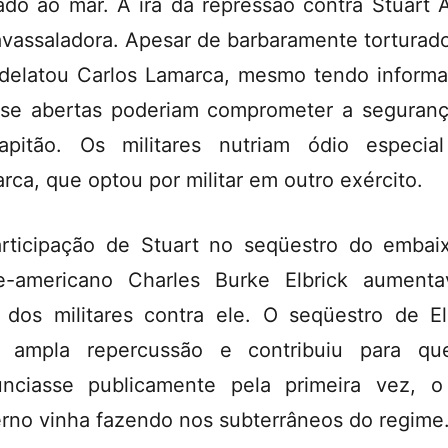
ado ao mar. A ira da repressão contra Stuart 
avassaladora. Apesar de barbaramente torturado
delatou Carlos Lamarca, mesmo tendo inform
se abertas poderiam comprometer a seguran
apitão. Os militares nutriam ódio especia
rca, que optou por militar em outro exército.
rticipação de Stuart no seqüestro do embai
e-americano Charles Burke Elbrick aument
a dos militares contra ele. O seqüestro de El
e ampla repercussão e contribuiu para qu
nciasse publicamente pela primeira vez, 
rno vinha fazendo nos subterrâneos do regime