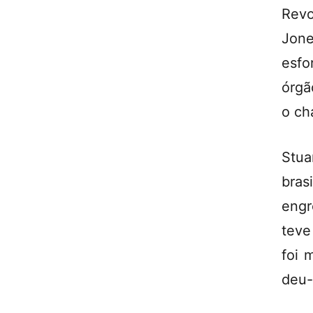
Revo
Jone
esfo
órgã
o ch
Stua
bras
engr
teve
foi 
deu-