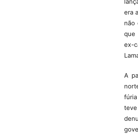
lanç
era 
não 
que 
ex-c
Lama
A pa
nort
fúri
tev
denu
gove