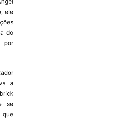
Angel
, ele
ações
ça do
l por
xador
ava a
brick
e se
o que
.