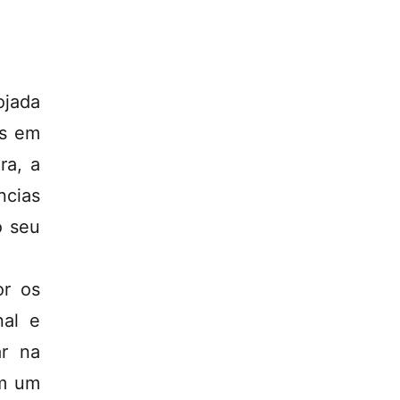
ojada
us em
ra, a
ncias
o seu
or os
nal e
ar na
om um