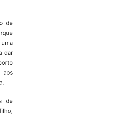
po de
orque
 uma
a dar
porto
u aos
a.
s de
ilho,