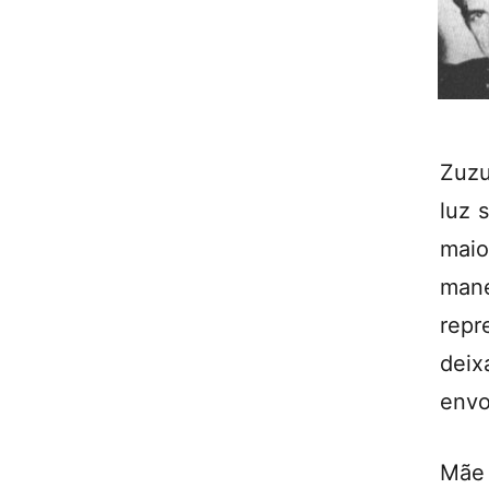
Zuzu
luz 
maio
mane
repr
deix
envo
Mãe