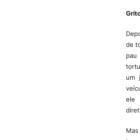
Grit
Depo
de t
pau 
tort
um 
veíc
ele
dire
Mas 