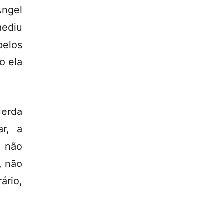
Angel
mediu
pelos
o ela
uerda
ar, a
u não
, não
ário,