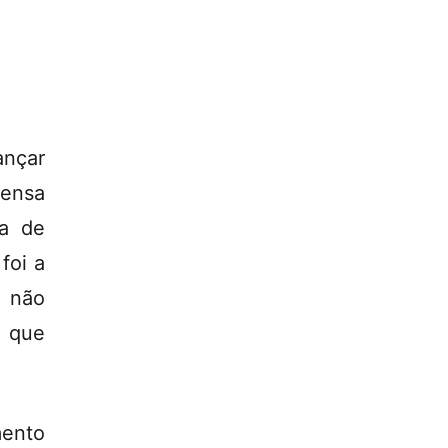
ançar
mensa
ha de
foi a
e não
a que
ento