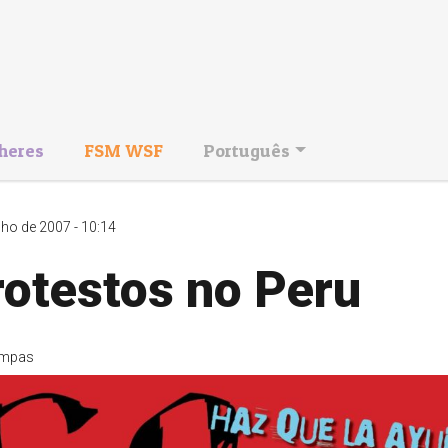
heres
FSM WSF
Português
nho de 2007 - 10:14
rotestos no Peru
mpas