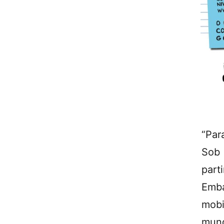
“Par
Sob 
part
Emb
mobi
mun