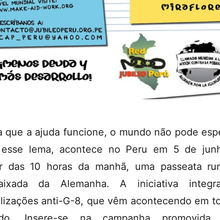
a que a ajuda funcione, o mundo não pode espe
esse lema, acontece no Peru em 5 de jun
ir das 10 horas da manhã, uma passeata r
aixada da Alemanha. A iniciativa integr
lizações anti-G-8, que vêm acontecendo em t
do. Insere-se na campanha promovida 