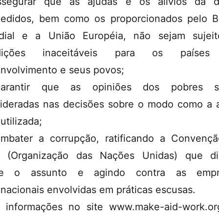
segurar que as ajudas e os alívios da d
edidos, bem como os proporcionados pelo 
ial e a União Européia, não sejam sujei
dições inaceitáveis para os paíse
nvolvimento e seus povos;
arantir que as opiniões dos pobres s
ideradas nas decisões sobre o modo como a 
utilizada;
mbater a corrupção, ratificando a Convenç
 (Organização das Nações Unidas) que di
re o assunto e agindo contra as empr
inacionais envolvidas em práticas escusas.
 informações no site www.make-aid-work.o