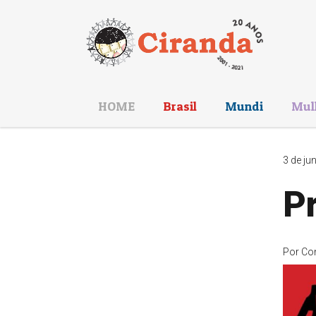
HOME
Brasil
Mundi
Mul
3 de ju
P
Por
Co