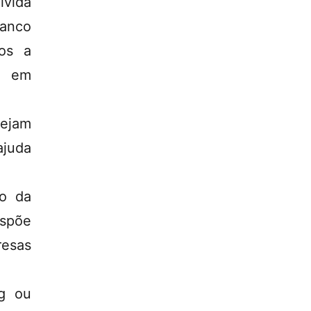
ívida
Banco
tos a
s em
ejam
ajuda
ão da
spõe
esas
rg ou