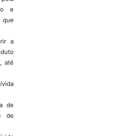
to e
8 que
rir a
oduto
, até
ívida
da de
e de