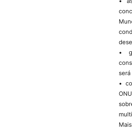
• as
conc
Mund
con
dese
• g
cons
será 
• co
ONU
sob
mult
Mais