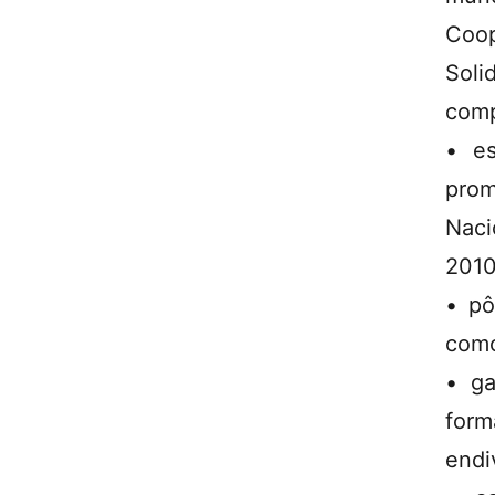
Coo
Soli
comp
• es
prom
Naci
2010
• pô
como
• ga
for
endi