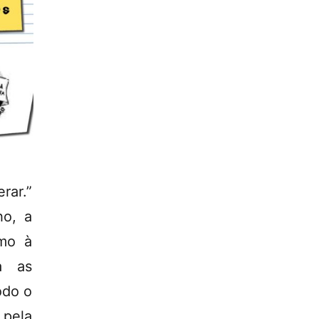
rar.”
ho, a
umo à
a as
odo o
pela