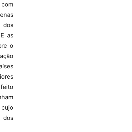
 com
penas
 dos
 E as
bre o
tação
íses
ores
feito
enham
 cujo
 dos