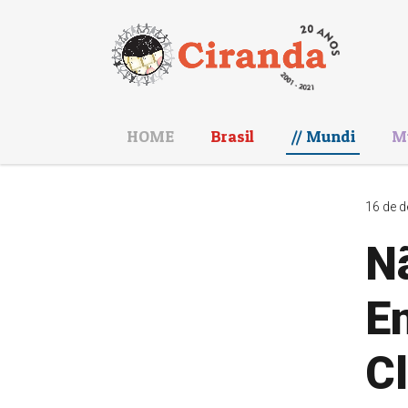
HOME
Brasil
Mundi
M
16 de d
N
En
C