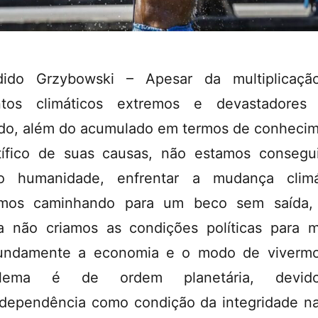
dido Grzybowski
– Apesar da multiplicaçã
ntos climáticos extremos e devastadores 
o, além do acumulado em termos de conheci
tífico de suas causas, não estamos consegu
o humanidade, enfrentar a mudança climát
amos caminhando para um beco sem saída, 
a não criamos as condições políticas para 
undamente a economia e o modo de viverm
blema é de ordem planetária, devi
rdependência como condição da integridade na