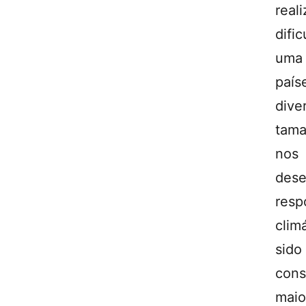
rea
difi
uma
país
dive
tama
nos
des
resp
clim
sido
con
maio