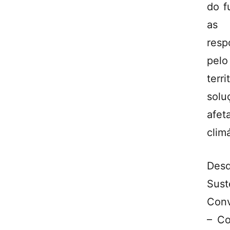
do f
as 
resp
pelo
terr
solu
afet
climá
Desd
Sust
Conv
– Co