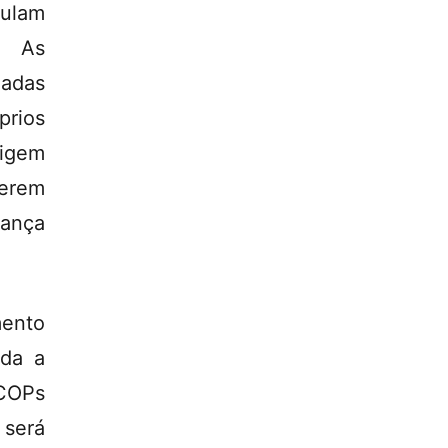
gulam
. As
iadas
prios
xigem
serem
dança
mento
ada a
 COPs
 será