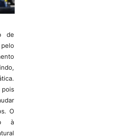
o de
pelo
mento
indo,
ica.
pois
mudar
os. O
do à
tural