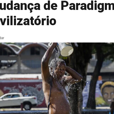
udança de Paradig
vilizatório
dar