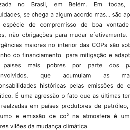
lizada no Brasil, em Belém. Em todas,
culdades, se chega a algum acordo mas… são a
 espécie de compromisso de boa vontade
es, não obrigações para mudar efetivamente.
rgências maiores no interior das COPs são so
nho do financiamento para mitigação e adap
 países mais pobres por parte dos pa
envolvidos, que acumulam as mai
onsabilidades históricas pelas emissões de e
ático. É uma agressão o fato que as últimas t
 realzadas em países produtores de petróleo,
sumo e emissão de co² na atmosfera é um
res vilões da mudança climática.