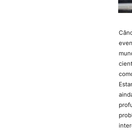
Cân
eve
mund
cien
com
Est
aind
prof
pro
inte