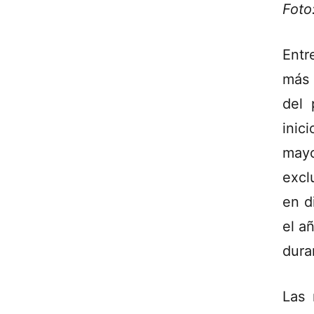
Foto
Entr
más 
del 
inic
mayo
excl
en d
el a
dura
Las 