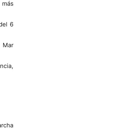
s más
del 6
 Mar
ncia,
archa