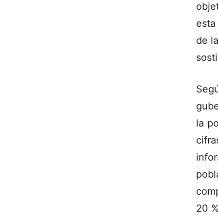
obje
esta
de l
sost
Seg
gube
la p
cifr
info
pobl
comp
20 %