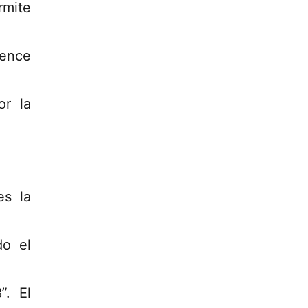
rmite
rence
or la
es la
do el
”. El