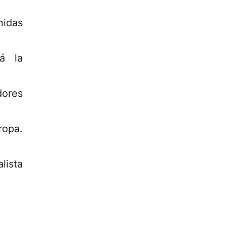
nidas
á la
dores
opa.
lista