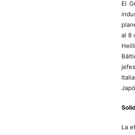
El G
indu
plan
al 8
Hei
Bált
jefe
Ital
Japó
Soli
La e