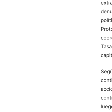
extr
denu
polí
Prot
coor
Tasa
capi
Segú
cont
acci
cont
lueg