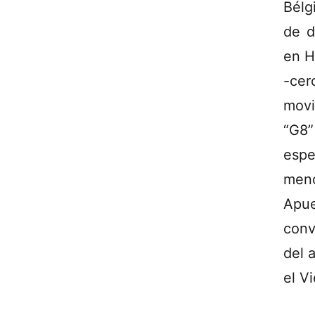
Bélg
de d
en H
-ce
movi
“G8”
espe
men
Apue
conv
del 
el V