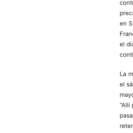
cont
prec
en S
Fran
el dí
cont
La m
el s
mayo
“All
pasa
rete