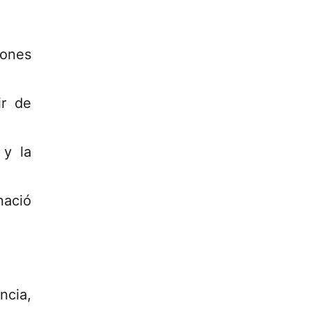
iones
ir de
 y la
nació
ncia,