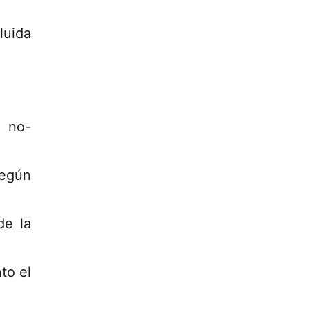
luida
 no-
Según
de la
to el