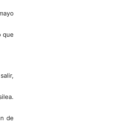
 mayo
o que
alir,
ilea.
ón de