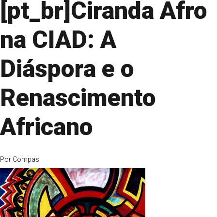
[pt_br]Ciranda Afro
na CIAD: A
Diáspora e o
Renascimento
Africano
Por
Compas