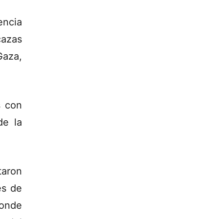
encia
cazas
Gaza,
s con
de la
taron
es de
donde