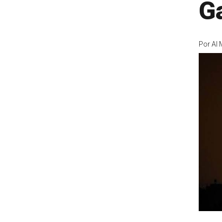
G
Por
Al