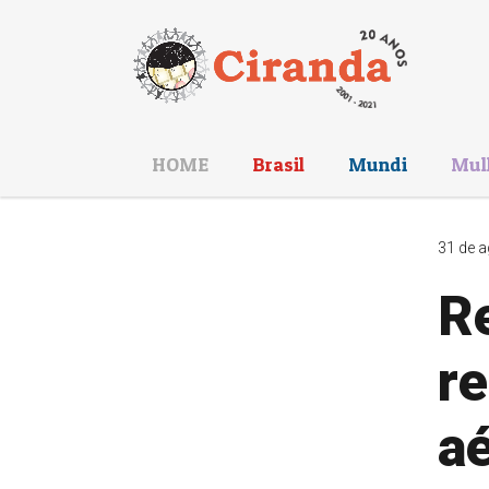
HOME
Brasil
Mundi
Mul
31 de a
Re
r
aé