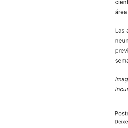
cien
área
Las 
neum
prev
sema
Imag
incu
Post
Deixe