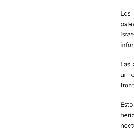
Los 
pale
isra
info
Las 
un o
fron
Esto
heri
noct