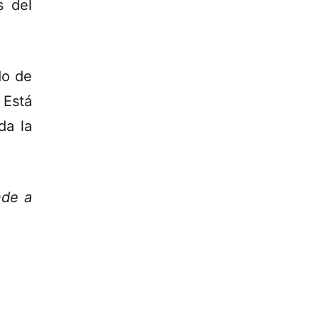
s del
do de
 Está
da la
nde a