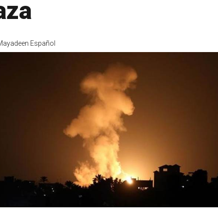
aza
 Mayadeen Español