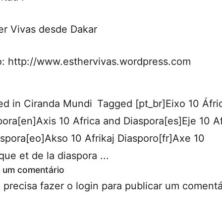
er Vivas desde Dakar
o: http://www.esthervivas.wordpress.com
ed in
Ciranda Mundi
Tagged
[pt_br]Eixo 10 Áfri
pora[en]Axis 10 Africa and Diaspora[es]Eje 10 Af
áspora[eo]Akso 10 Afrikaj Diasporo[fr]Axe 10
ique et de la diaspora ...
 um comentário
 precisa fazer o
login
para publicar um comentá