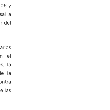
006 y
sal a
ar del
arios
n el
s, la
de la
ontra
e las