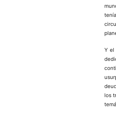
mund
tení
circu
plan
Y el
ded
cont
usur
deud
los 
temá