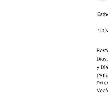
Esth
+inf
Post
Dias
y Di
L’Afr
Deixe
Você