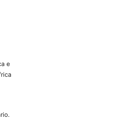
ca e
rica
rio.