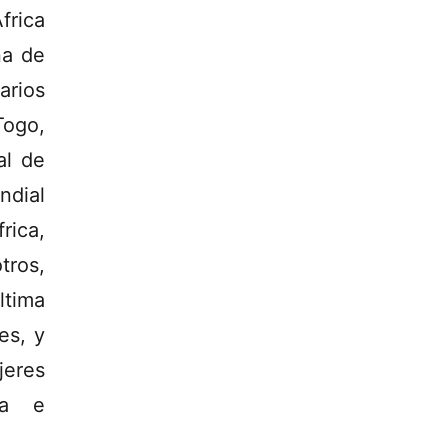
frica
na de
arios
Togo,
al de
ndial
rica,
ros,
ltima
es, y
jeres
ta e