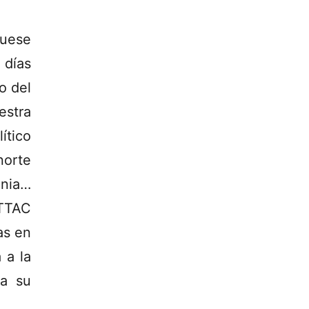
fuese
 días
o del
estra
ítico
norte
nia…
ATTAC
as en
 a la
 a su