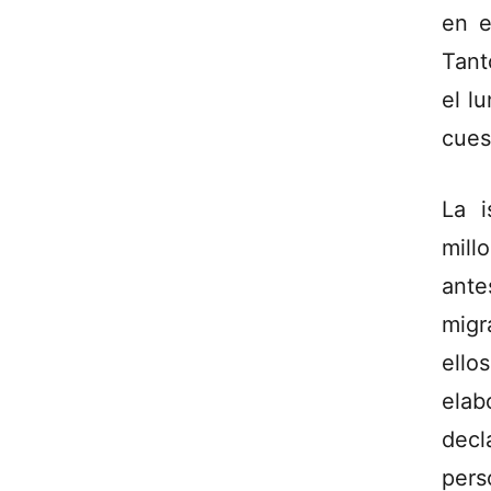
en e
Tant
el l
cues
La i
mill
ant
migr
ello
elab
decl
pers