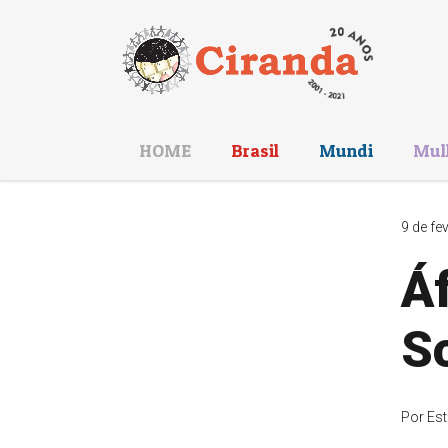
HOME
Brasil
Mundi
Mul
9 de fe
Áf
S
Por
Est