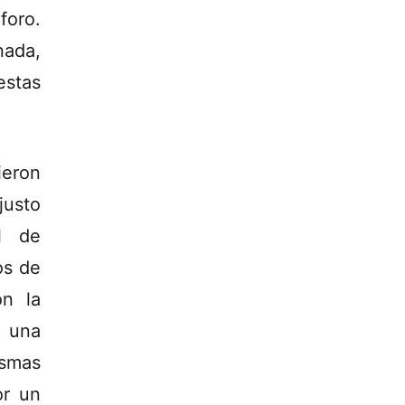
foro.
nada,
estas
ieron
justo
l de
os de
on la
, una
ismas
or un