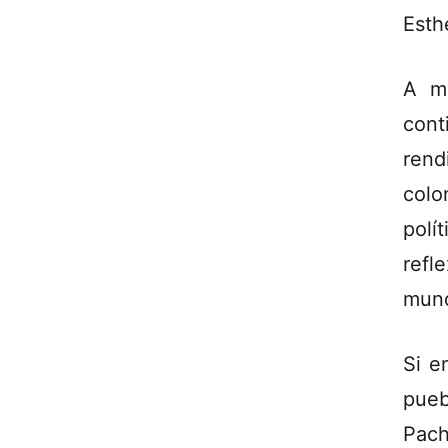
Esth
A má
cont
rend
colo
polí
refl
mund
Si e
pueb
Pach