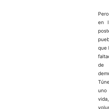
Pero
en l
post
pueb
que 
falt
de 
demu
Túne
uno 
vida
volu