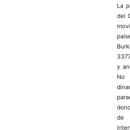
La p
del 
movi
país
Burk
3377
y an
No 
dina
para
dond
de 
inter