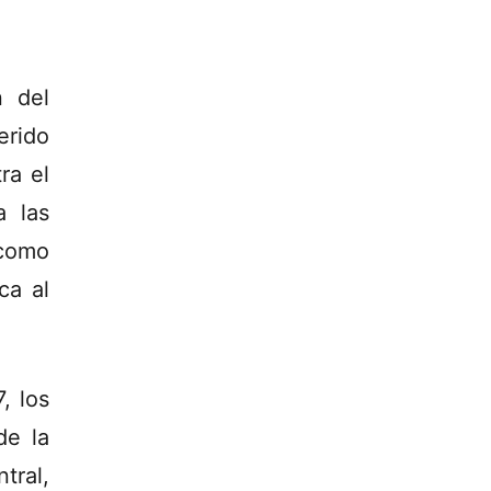
n del
erido
ra el
a las
 como
ca al
, los
de la
tral,