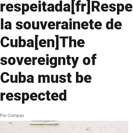
respeitada[fr]Respe
la souverainete de
Cuba[en]The
sovereignty of
Cuba must be
respected
Por
Compas