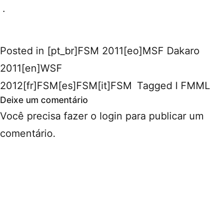
.
Posted in
[pt_br]FSM 2011[eo]MSF Dakaro
2011[en]WSF
2012[fr]FSM[es]FSM[it]FSM
Tagged
I FMML
Deixe um comentário
Você precisa fazer o
login
para publicar um
comentário.