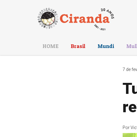
HOME
Brasil
Mundi
Mul
7 de fe
Tu
r
Por
Vic