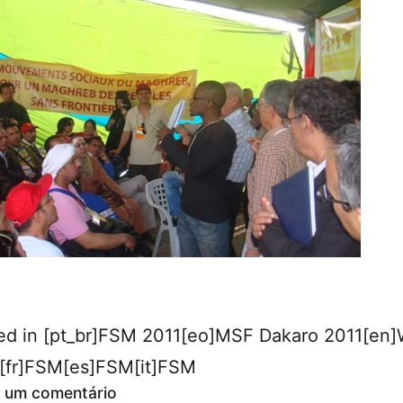
ed in
[pt_br]FSM 2011[eo]MSF Dakaro 2011[en
[fr]FSM[es]FSM[it]FSM
 um comentário