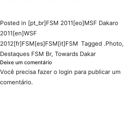
Posted in
[pt_br]FSM 2011[eo]MSF Dakaro
2011[en]WSF
2012[fr]FSM[es]FSM[it]FSM
Tagged
.Photo
,
Destaques FSM Br
,
Towards Dakar
Deixe um comentário
Você precisa fazer o
login
para publicar um
comentário.