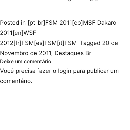
Posted in
[pt_br]FSM 2011[eo]MSF Dakaro
2011[en]WSF
2012[fr]FSM[es]FSM[it]FSM
Tagged
20 de
Novembro de 2011
,
Destaques Br
Deixe um comentário
Você precisa fazer o
login
para publicar um
comentário.