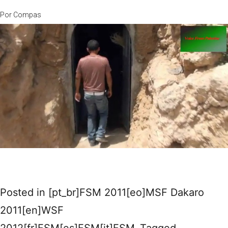
Por
Compas
Posted in
[pt_br]FSM 2011[eo]MSF Dakaro
2011[en]WSF
2012[fr]FSM[es]FSM[it]FSM
Tagged