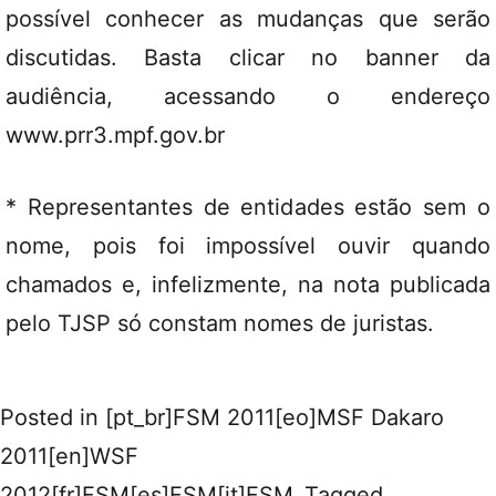
possível conhecer as mudanças que serão
discutidas. Basta clicar no banner da
audiência, acessando o endereço
www.prr3.mpf.gov.br
* Representantes de entidades estão sem o
nome, pois foi impossível ouvir quando
chamados e, infelizmente, na nota publicada
pelo TJSP só constam nomes de juristas.
Posted in
[pt_br]FSM 2011[eo]MSF Dakaro
2011[en]WSF
2012[fr]FSM[es]FSM[it]FSM
Tagged