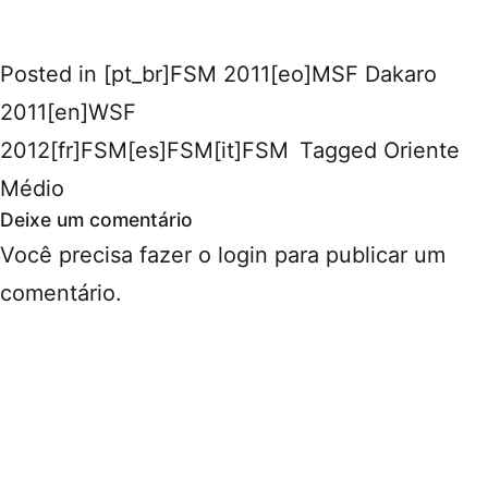
Posted in
[pt_br]FSM 2011[eo]MSF Dakaro
2011[en]WSF
2012[fr]FSM[es]FSM[it]FSM
Tagged
Oriente
Médio
Deixe um comentário
Você precisa fazer o
login
para publicar um
comentário.