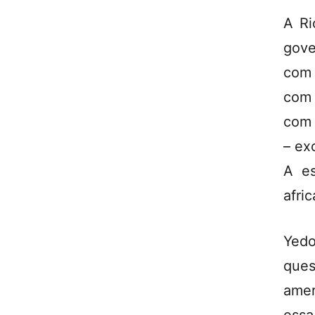
A Ri
gove
com 
com 
com 
– ex
A es
afri
Yedo
ques
amer
essa