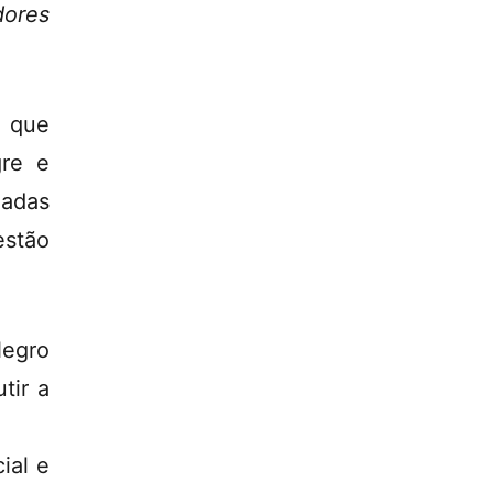
dores
 que
gre e
madas
estão
Negro
tir a
ial e