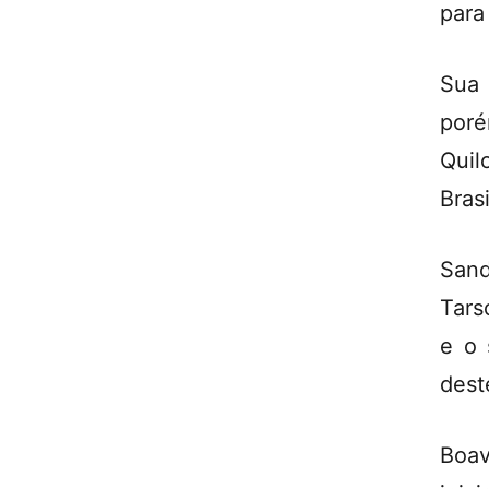
para 
Sua 
poré
Quil
Bras
Sand
Tars
e o 
dest
Boav