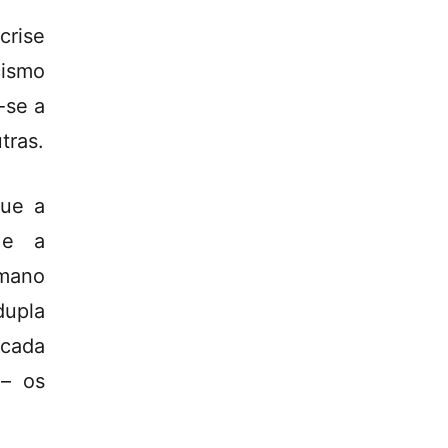
crise
cismo
-se a
tras.
que a
 e a
mano
dupla
ocada
 – os