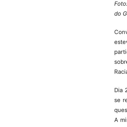
Foto
do G
Con
este
part
sobr
Racia
Dia 
se r
ques
A mi