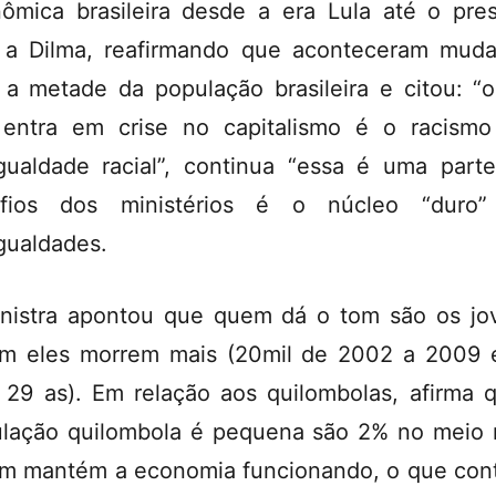
ômica brasileira desde a era Lula até o pre
a Dilma, reafirmando que aconteceram mud
 a metade da população brasileira e citou: “
entra em crise no capitalismo é o racism
gualdade racial”, continua “essa é uma part
afios dos ministérios é o núcleo “duro”
gualdades.
nistra apontou que quem dá o tom são os jo
m eles morrem mais (20mil de 2002 a 2009 
 29 as). Em relação aos quilombolas, afirma 
lação quilombola é pequena são 2% no meio r
m mantém a economia funcionando, o que cont