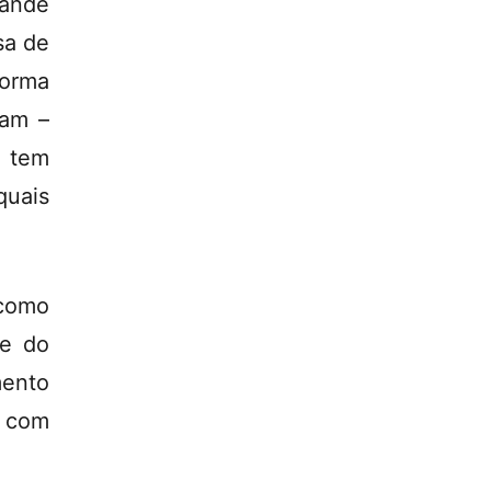
rande
sa de
forma
cam –
o tem
uais
 como
se do
mento
o com