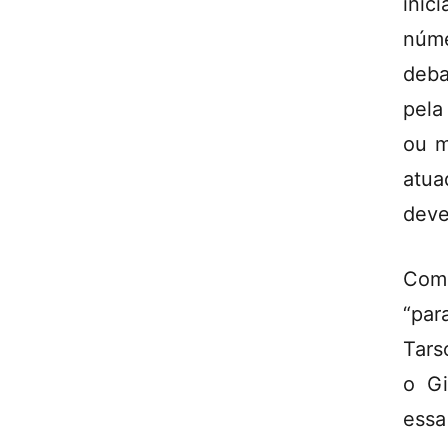
inic
núme
deba
pela
ou m
atu
deve
Com 
“par
Tars
o Gi
essa 