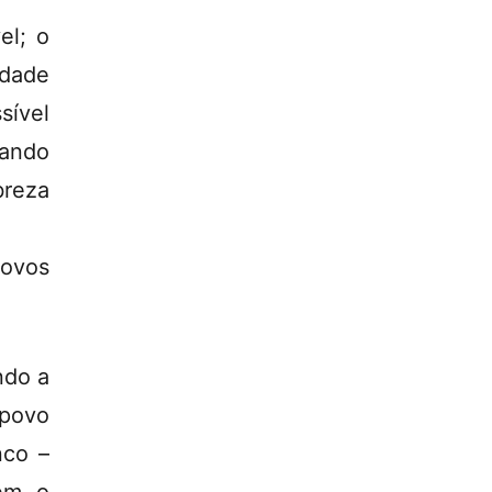
el; o
idade
sível
dando
breza
povos
ndo a
 povo
nco –
Sem o