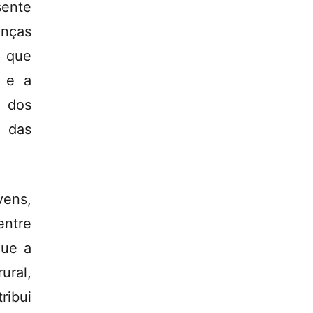
sente
anças
o que
o e a
e dos
 das
vens,
entre
que a
ural,
ribui