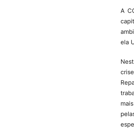
A CO
capi
ambi
ela 
Nest
cri
Rep
trab
mais
pela
espe