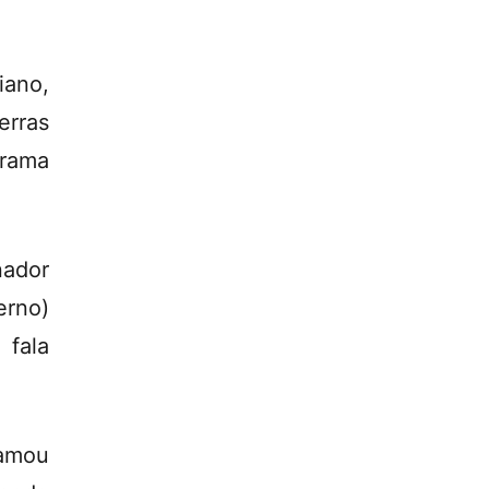
iano,
erras
grama
nador
erno)
 fala
hamou