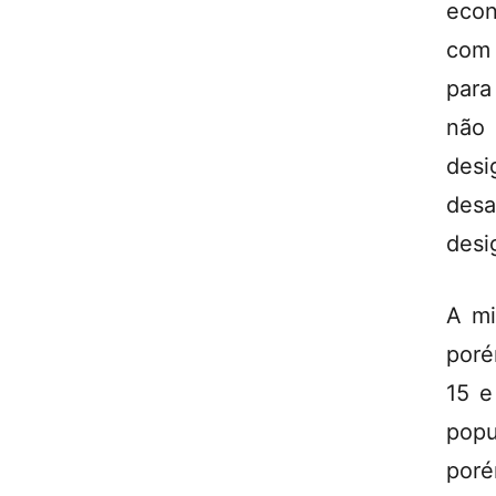
econ
com 
para
não 
desi
des
desi
A mi
poré
15 e
popu
poré