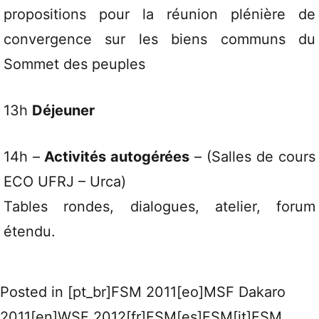
propositions pour la réunion plénière de
convergence sur les biens communs du
Sommet des peuples
13h
Déjeuner
14h –
Activités autogérées
– (Salles de cours
ECO UFRJ – Urca)
Tables rondes, dialogues, atelier, forum
étendu.
Posted in
[pt_br]FSM 2011[eo]MSF Dakaro
2011[en]WSF 2012[fr]FSM[es]FSM[it]FSM