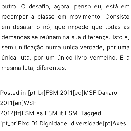
outro. O desafio, agora, penso eu, está em
recompor a classe em movimento. Consiste
em desatar o nó, que impede que todas as
demandas se reúnam na sua diferença. Isto é,
sem unificação numa única verdade, por uma
única luta, por um único livro vermelho. É a
mesma luta, diferentes.
Posted in
[pt_br]FSM 2011[eo]MSF Dakaro
2011[en]WSF
2012[fr]FSM[es]FSM[it]FSM
Tagged
[pt_br]Eixo 01 Dignidade, diversidade[pt]Axes