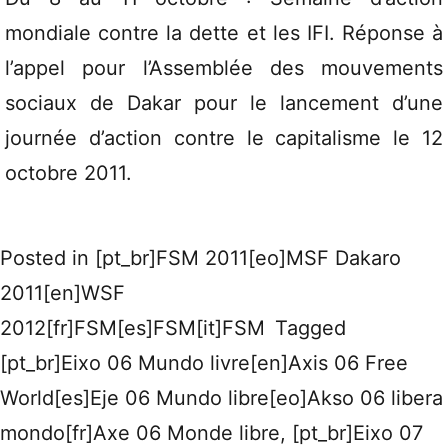
mondiale contre la dette et les IFI. Réponse à
l’appel pour l’Assemblée des mouvements
sociaux de Dakar pour le lancement d’une
journée d’action contre le capitalisme le 12
octobre 2011.
Posted in
[pt_br]FSM 2011[eo]MSF Dakaro
2011[en]WSF
2012[fr]FSM[es]FSM[it]FSM
Tagged
[pt_br]Eixo 06 Mundo livre[en]Axis 06 Free
World[es]Eje 06 Mundo libre[eo]Akso 06 libera
mondo[fr]Axe 06 Monde libre
,
[pt_br]Eixo 07