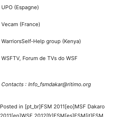
UPO (Espagne)
Vecam (France)
WarriorsSelf-Help group (Kenya)
WSFTV, Forum de TVs do WSF
Contacts : Info_fsmdakar@ritimo.org
Posted in
[pt_br]FSM 2011[eo]MSF Dakaro
2011[en]WSF 2012[fr]FSM[es]FSM[it]FSM