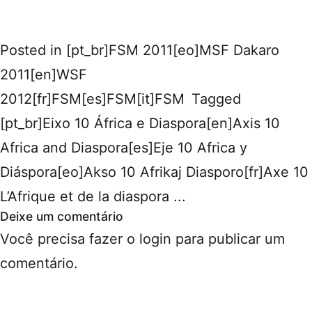
Posted in
[pt_br]FSM 2011[eo]MSF Dakaro
2011[en]WSF
2012[fr]FSM[es]FSM[it]FSM
Tagged
[pt_br]Eixo 10 África e Diaspora[en]Axis 10
Africa and Diaspora[es]Eje 10 Africa y
Diáspora[eo]Akso 10 Afrikaj Diasporo[fr]Axe 10
L’Afrique et de la diaspora ...
Deixe um comentário
Você precisa fazer o
login
para publicar um
comentário.