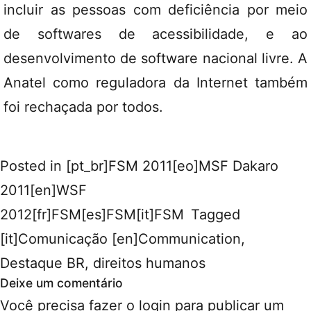
incluir as pessoas com deficiência por meio
de softwares de acessibilidade, e ao
desenvolvimento de software nacional livre. A
Anatel como reguladora da Internet também
foi rechaçada por todos.
Posted in
[pt_br]FSM 2011[eo]MSF Dakaro
2011[en]WSF
2012[fr]FSM[es]FSM[it]FSM
Tagged
[it]Comunicação [en]Communication
,
Destaque BR
,
direitos humanos
Deixe um comentário
Você precisa fazer o
login
para publicar um