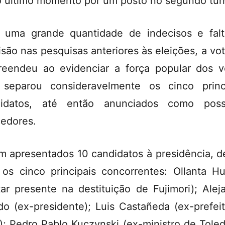
o ultimo momento por um posto no segundo tur
uma grande quantidade de indecisos e fal
isão nas pesquisas anteriores às eleições, a vo
reendeu ao evidenciar a força popular dos v
separou consideravelmente os cinco princ
didatos, até então anunciados como possí
edores.
m apresentados 10 candidatos à presidência, d
 os cinco principais concorrentes: Ollanta H
itar presente na destituição de Fujimori); Alej
do (ex-presidente); Luis Castañeda (ex-prefei
); Pedro Pablo Kuczynski (ex-ministro de Toled