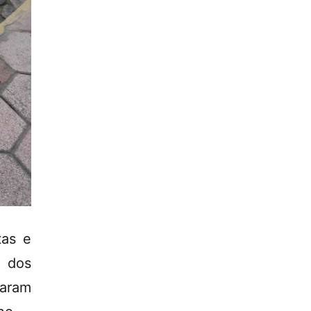
tas e
 dos
garam