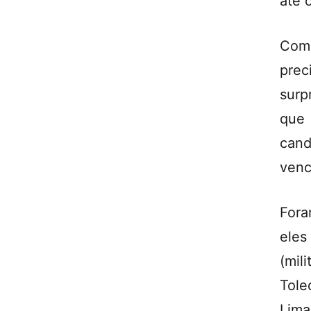
até 
Com 
prec
surp
que 
can
venc
Fora
eles
(mil
Tole
Lima