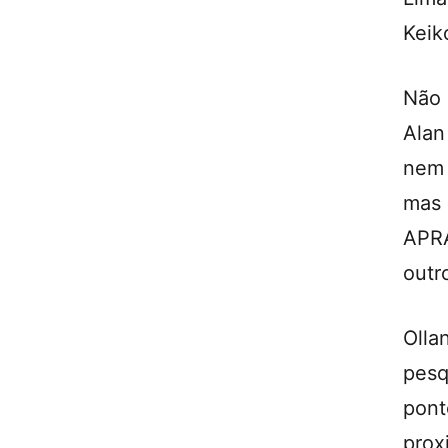
Keik
Não 
Alan
nem 
mas 
APRA
outr
Olla
pesq
pont
prox