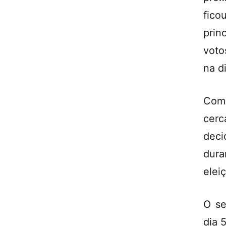
fic
prin
voto
na d
Com 
cerc
deci
dura
elei
O se
dia 