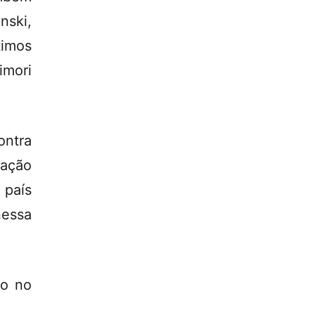
ski,
timos
imori
ontra
lação
 país
nessa
do no