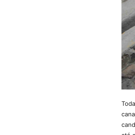
Toda
can
cand