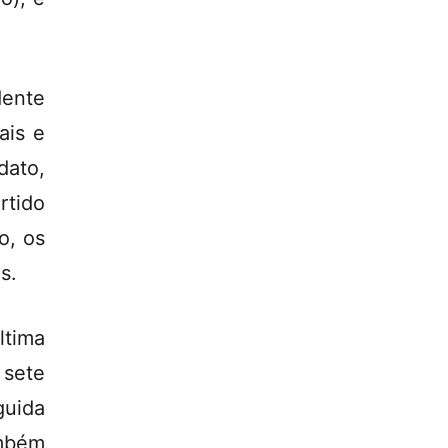
dente
ais e
dato,
rtido
o, os
s.
ltima
 sete
guida
ambém