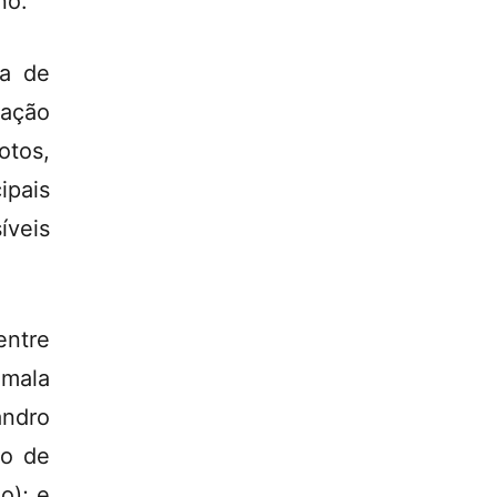
no.
ta de
tação
otos,
ipais
veis
entre
umala
andro
to de
o); e