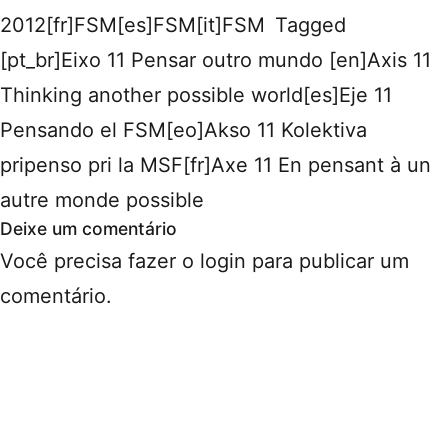
2012[fr]FSM[es]FSM[it]FSM
Tagged
[pt_br]Eixo 11 Pensar outro mundo [en]Axis 11
Thinking another possible world[es]Eje 11
Pensando el FSM[eo]Akso 11 Kolektiva
pripenso pri la MSF[fr]Axe 11 En pensant à un
autre monde possible
Deixe um comentário
Você precisa fazer o
login
para publicar um
comentário.