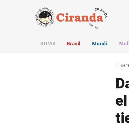
HOME
Brasil
Mundi
Mul
11 de f
Da
e
ti