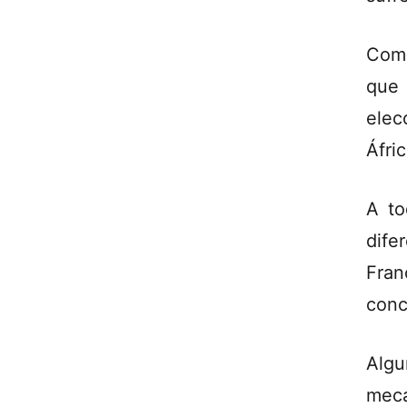
Como
que 
elec
Áfri
A to
dife
Fran
conc
Algu
meca