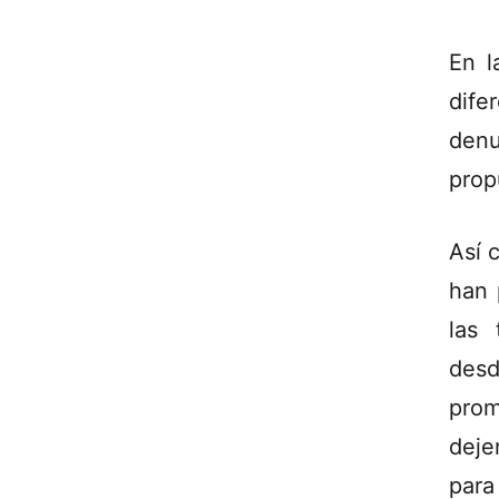
En l
dife
den
prop
Así 
han 
las 
desd
prom
deje
para