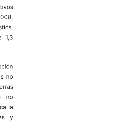
tivos
2008,
tics,
e 1,3
pción
os no
erras
ue no
ca la
es y