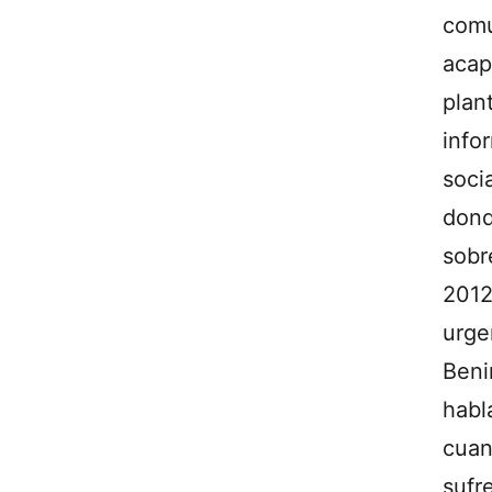
com
acap
pla
info
soci
dond
sobr
201
urge
Beni
habl
cuan
sufr