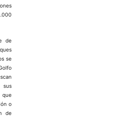
lones
0.000
se de
cques
os se
Golfo
uscan
 sus
s que
ión o
ón de