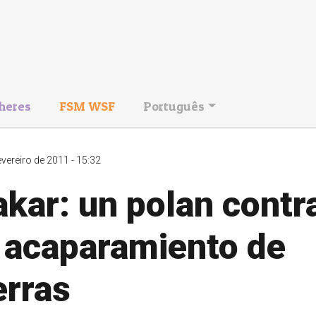
heres
FSM WSF
Português
evereiro de 2011 - 15:32
kar: un polan contr
l acaparamiento de
erras