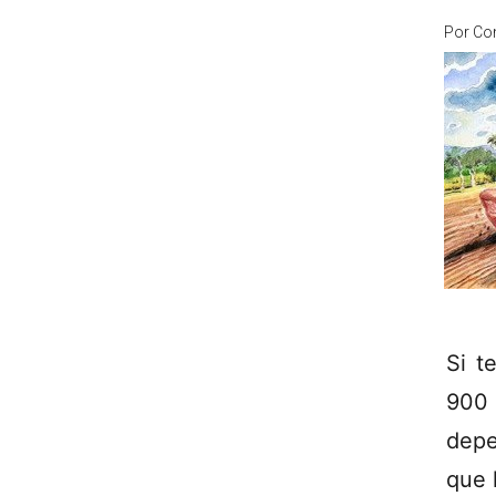
Por
Co
Si t
900
depe
que 