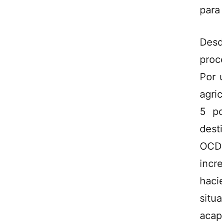
para
Desd
proc
Por 
agri
5 po
dest
OCD
incr
haci
situ
acap