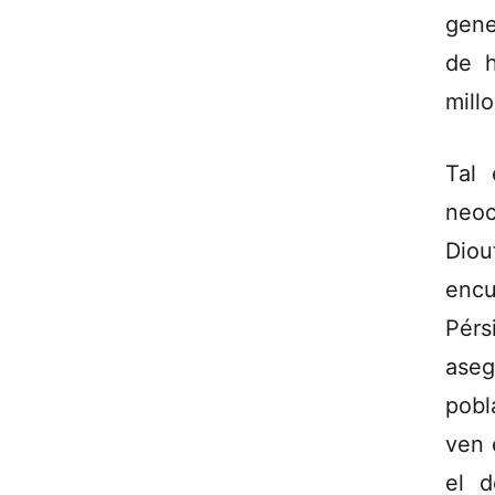
gene
de h
mill
Tal 
neoc
Diou
encu
Pérs
ase
pobl
ven 
el d