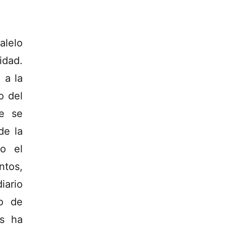
alelo
idad.
 a la
o del
ue se
de la
o el
ntos,
iario
so de
os ha