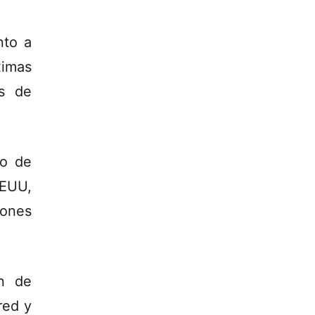
nto a
ximas
es de
do de
EEUU,
iones
ón de
red y