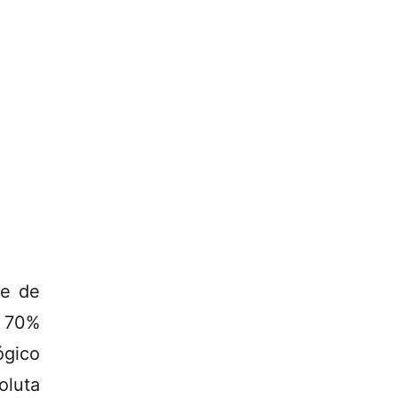
te de
 70%
ógico
oluta