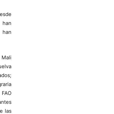
desde
s han
 han
 Mali
uelva
ados;
raria
a FAO
antes
e las