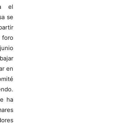
a el
sa se
rtir
 foro
junio
bajar
ar en
mité
endo.
se ha
mares
dores