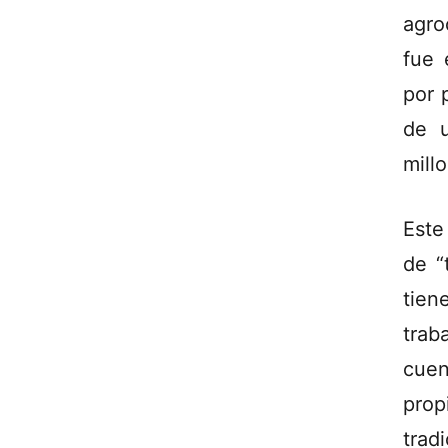
agro
fue 
por 
de u
mill
Este
de “
tien
trab
cuen
pro
trad