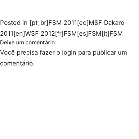
Posted in
[pt_br]FSM 2011[eo]MSF Dakaro
2011[en]WSF 2012[fr]FSM[es]FSM[it]FSM
Deixe um comentário
Você precisa fazer o
login
para publicar um
comentário.