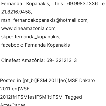
Fernanda Kopanakis, tels 69.9983.1336 e
21.8216.9458,
msn: fernandakopanakis@hotmail.com,
www.cineamazonia.com,
skpe: fernanda_kopanakis,
facebook: Fernanda Kopanakis
Cinefest Amazônia: 69- 32121313
Posted in
[pt_br]FSM 2011[eo]MSF Dakaro
2011[en]WSF
2012[fr]FSM[es]FSM[it]FSM
Tagged
Arte/Capas