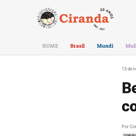
HOME
Brasil
Mundi
Mul
13 de n
B
c
Por
Co