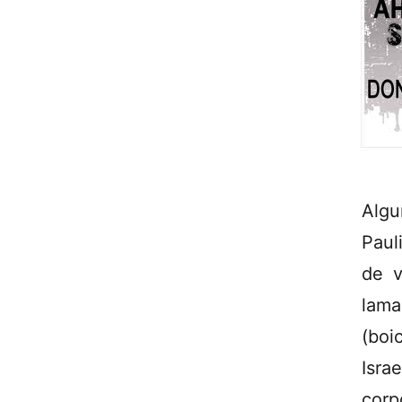
Algu
Paul
de v
lam
(boi
Isra
corp