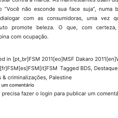
 “Você não esconde sua face suja”, numa 
 dialogar com as consumidoras, uma vez q
duto promote beleza. O que, com certeza,
ina com ocupação.
ed in
[pt_br]FSM 2011[eo]MSF Dakaro 2011[en
[fr]FSM[es]FSM[it]FSM
Tagged
BDS
,
Destaque
s & criminalizações
,
Palestine
 um comentário
 precisa fazer o
login
para publicar um comentá