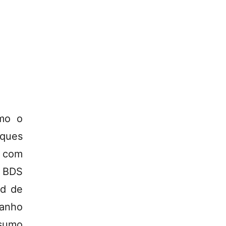
omo o
sques
s com
 BDS
id de
ganho
nsumo