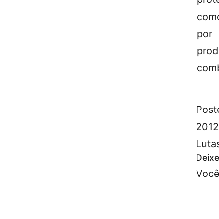
como
por
pro
comb
Post
2012
Luta
Deixe
Você