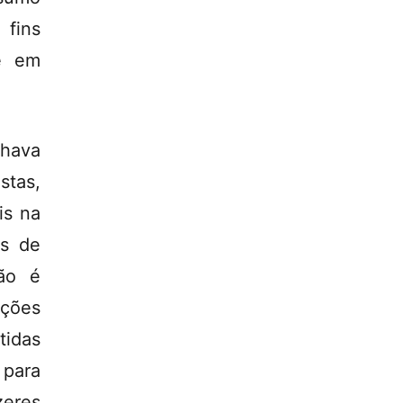
 fins
ve em
Ahava
stas,
is na
os de
não é
ações
tidas
 para
zeres