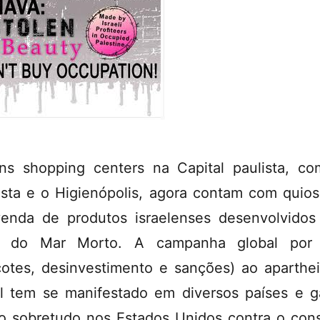
ns shopping centers na Capital paulista, c
ista e o Higienópolis, agora contam com quio
enda de produtos israelenses desenvolvido
a do Mar Morto. A campanha global por
cotes, desinvestimento e sanções) ao aparthe
el tem se manifestado em diversos países e 
o sobretudo nos Estados Unidos contra o co