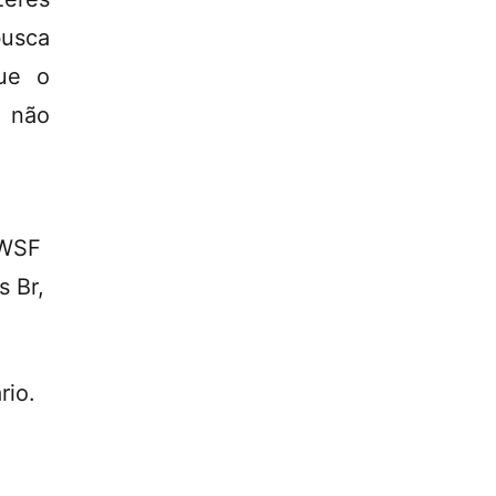
busca
ue o
 não
]WSF
s Br
,
rio.