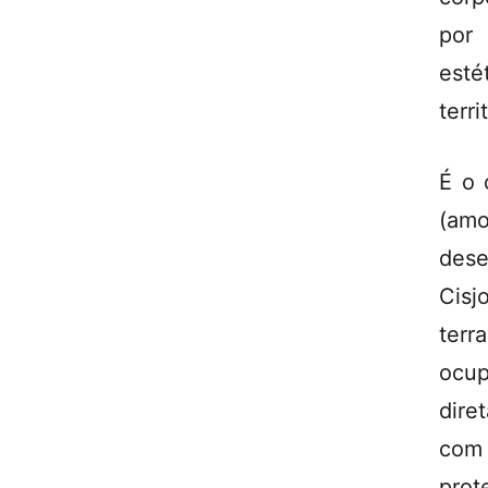
por 
esté
terr
É o 
(amo
dese
Cisj
terr
ocup
dire
com 
prot