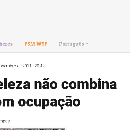
heres
FSM WSF
Português
ovembro de 2011 - 20:49
eleza não combina
om ocupação
mpas