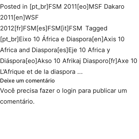
Posted in
[pt_br]FSM 2011[eo]MSF Dakaro
2011[en]WSF
2012[fr]FSM[es]FSM[it]FSM
Tagged
[pt_br]Eixo 10 África e Diaspora[en]Axis 10
Africa and Diaspora[es]Eje 10 Africa y
Diáspora[eo]Akso 10 Afrikaj Diasporo[fr]Axe 10
L’Afrique et de la diaspora ...
Deixe um comentário
Você precisa fazer o
login
para publicar um
comentário.