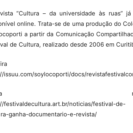
vista “Cultura – da universidade às ruas” já
onível online. Trata-se de uma produção do Col
ocoporti a partir da Comunicação Compartilha
ival de Cultura, realizado desde 2006 em Curiti
onfira aqu
://issuu.com/soylocoporti/docs/revistafestivalc
Saiba mais
//festivaldecultura.art.br/noticias/festival-de-
ura-ganha-documentario-e-revista/