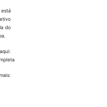
 está
etivo
da do
ba.
i:
ompleta
: