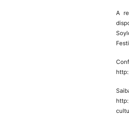
A re
disp
Soyl
Fest
C
http
http:
cult