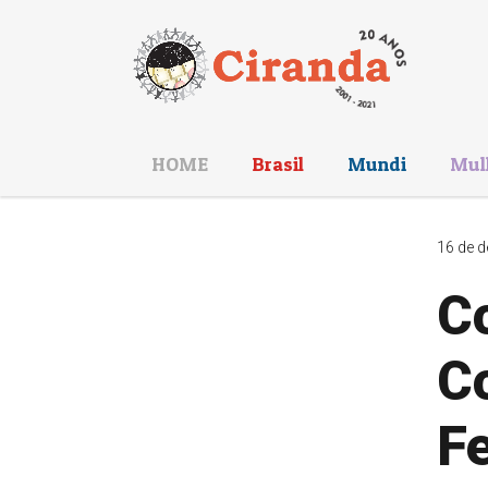
HOME
Brasil
Mundi
Mul
16 de d
C
C
Fe