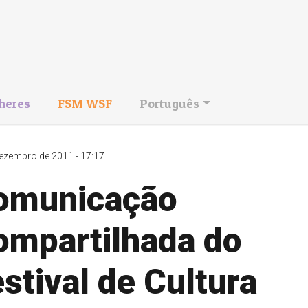
heres
FSM WSF
Português
ezembro de 2011 - 17:17
omunicação
ompartilhada do
stival de Cultura